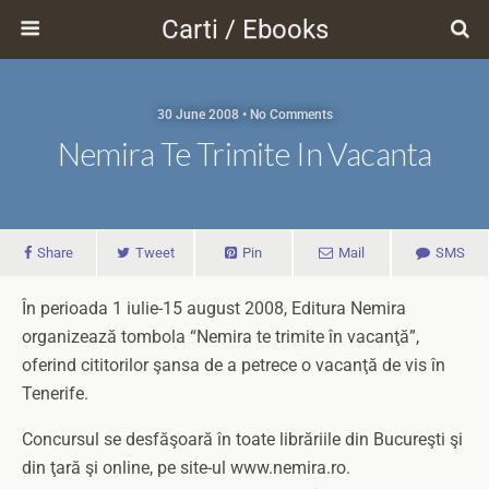
Carti / Ebooks
30 June 2008 • No Comments
Nemira Te Trimite In Vacanta
Share
Tweet
Pin
Mail
SMS
În perioada 1 iulie-15 august 2008, Editura Nemira
organizează tombola “Nemira te trimite în vacanţă”,
oferind cititorilor şansa de a petrece o vacanţă de vis în
Tenerife.
Concursul se desfăşoară în toate librăriile din Bucureşti şi
din ţară şi online, pe site-ul www.nemira.ro.