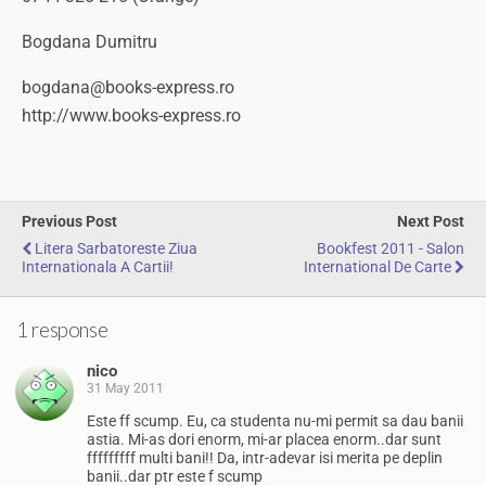
Bogdana Dumitru
bogdana@books-express.ro
http://www.books-express.ro
Previous Post
Next Post
Litera Sarbatoreste Ziua
Bookfest 2011 - Salon
Internationala A Cartii!
International De Carte
1 response
nico
31 May 2011
Este ff scump. Eu, ca studenta nu-mi permit sa dau banii
astia. Mi-as dori enorm, mi-ar placea enorm..dar sunt
fffffffff multi bani!! Da, intr-adevar isi merita pe deplin
banii..dar ptr este f scump