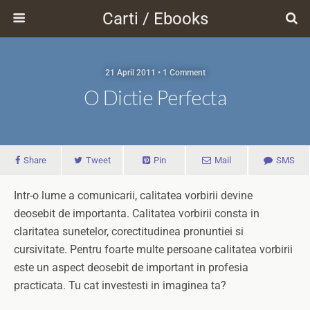
Carti / Ebooks
21 April 2011 • 1 Comment
O Dictie Perfecta
Share
Tweet
Pin
Mail
SMS
Intr-o lume a comunicarii, calitatea vorbirii devine
deosebit de importanta. Calitatea vorbirii consta in
claritatea sunetelor, corectitudinea pronuntiei si
cursivitate. Pentru foarte multe persoane calitatea vorbirii
este un aspect deosebit de important in profesia
practicata. Tu cat investesti in imaginea ta?