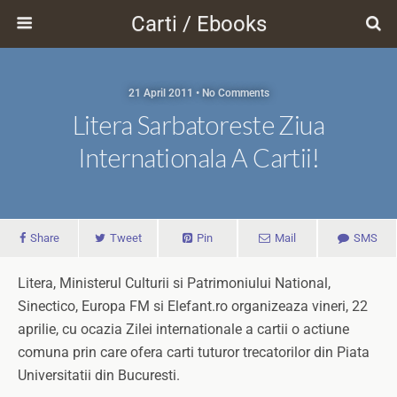
Carti / Ebooks
21 April 2011 • No Comments
Litera Sarbatoreste Ziua
Internationala A Cartii!
Share
Tweet
Pin
Mail
SMS
Litera, Ministerul Culturii si Patrimoniului National,
Sinectico, Europa FM si Elefant.ro organizeaza vineri, 22
aprilie, cu ocazia Zilei internationale a cartii o actiune
comuna prin care ofera carti tuturor trecatorilor din Piata
Universitatii din Bucuresti.