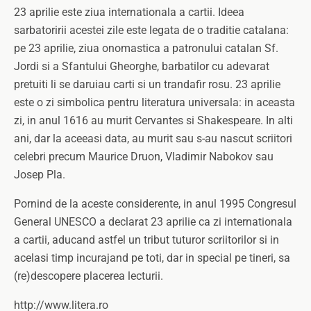
23 aprilie este ziua internationala a cartii. Ideea
sarbatoririi acestei zile este legata de o traditie catalana:
pe 23 aprilie, ziua onomastica a patronului catalan Sf.
Jordi si a Sfantului Gheorghe, barbatilor cu adevarat
pretuiti li se daruiau carti si un trandafir rosu. 23 aprilie
este o zi simbolica pentru literatura universala: in aceasta
zi, in anul 1616 au murit Cervantes si Shakespeare. In alti
ani, dar la aceeasi data, au murit sau s-au nascut scriitori
celebri precum Maurice Druon, Vladimir Nabokov sau
Josep Pla.
Pornind de la aceste considerente, in anul 1995 Congresul
General UNESCO a declarat 23 aprilie ca zi internationala
a cartii, aducand astfel un tribut tuturor scriitorilor si in
acelasi timp incurajand pe toti, dar in special pe tineri, sa
(re)descopere placerea lecturii.
http://www.litera.ro