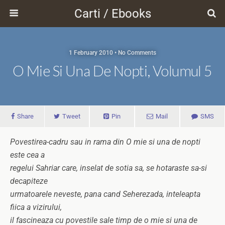
Carti / Ebooks
1 February 2010 • No Comments
O Mie Si Una De Nopti, Volumul 5
Share
Tweet
Pin
Mail
SMS
Povestirea-cadru sau in rama din O mie si una de nopti
este cea a
regelui Sahriar care, inselat de sotia sa, se hotaraste sa-si
decapiteze
urmatoarele neveste, pana cand Seherezada, inteleapta
fiica a vizirului,
il fascineaza cu povestile sale timp de o mie si una de