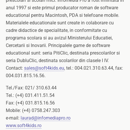
prescolari si scolari mici. Infomedia Pro a fost infiintata in
anul 1997 si este primul producator roman de software
educational pentru Macintosh, PDA si telefoane mobile.
Materialele educationale sunt create in colaborare cu
cadre didactice de specialitate, in conformitate cu
programa scolara si au avizul Ministerului Educatiei,
Cercetarii si Inovarii. Principalele game de software
educational sunt: seria PitiClic, destinata prescolarilor si
seria DubluClic, destinata scolarilor din clasele I IV.
Contact:
sales@soft4kids.eu
, tel.: 004.021.310.63.44, fax:
004.031.815.16.56.
Tel./Fax: 021/ 310.63.44
Tel.: (+4) 031.411.51.54
Fax: (+4) 031.815.16.56
Mobile: (+4) 0758.247.303
e-mail:
laurad@infomediapro.ro
www.soft4kids.ro