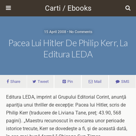
Carti / Ebooks
15 April 2008 • No Comments
Pacea Lui Hitler De Philip Kerr, La
Editura LEDA
Share
Tweet
Pin
Mail
SMS
Editura LEDA, imprint al Grupului Editorial Corint, anunţă
apariţia unui thriller de excepţie: Pacea lui Hitler, scris de
Philip Kerr (traducere de Liviana Tane, preţ: 43.90, 568
pagini). „Maestru recunoscut în evocarea unor perioade
istorice trecute, Kerr se dovedeşte a fi, şi de această dată,