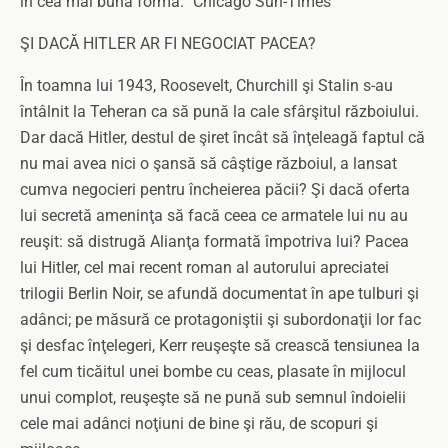
în cea mai bună formă.” Chicago Sun-Times
ŞI DACĂ HITLER AR FI NEGOCIAT PACEA?
În toamna lui 1943, Roosevelt, Churchill şi Stalin s-au
întâlnit la Teheran ca să pună la cale sfârşitul războiului.
Dar dacă Hitler, destul de şiret încât să înţeleagă faptul că
nu mai avea nici o şansă să câştige războiul, a lansat
cumva negocieri pentru încheierea păcii? Şi dacă oferta
lui secretă ameninţa să facă ceea ce armatele lui nu au
reuşit: să distrugă Alianţa formată împotriva lui? Pacea
lui Hitler, cel mai recent roman al autorului apreciatei
trilogii Berlin Noir, se afundă documentat în ape tulburi şi
adânci; pe măsură ce protagoniştii şi subordonaţii lor fac
şi desfac înţelegeri, Kerr reuşeşte să crească tensiunea la
fel cum ticăitul unei bombe cu ceas, plasate în mijlocul
unui complot, reuşeşte să ne pună sub semnul îndoielii
cele mai adânci noţiuni de bine şi rău, de scopuri şi