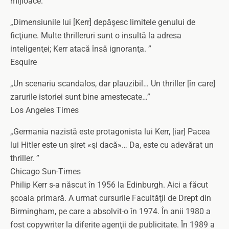
mijloace.
„Dimensiunile lui [Kerr] depăşesc limitele genului de
ficţiune. Multe thrilleruri sunt o insultă la adresa
inteligenţei; Kerr atacă însă ignoranţa. ”
Esquire
„Un scenariu scandalos, dar plauzibil… Un thriller [în care]
zarurile istoriei sunt bine amestecate…”
Los Angeles Times
„Germania nazistă este protagonista lui Kerr, [iar] Pacea
lui Hitler este un şiret «şi dacă»… Da, este cu adevărat un
thriller. ”
Chicago Sun-Times
Philip Kerr s-a născut în 1956 la Edinburgh. Aici a făcut
şcoala primară. A urmat cursurile Facultăţii de Drept din
Birmingham, pe care a absolvit-o în 1974. În anii 1980 a
fost copywriter la diferite agenţii de publicitate. În 1989 a