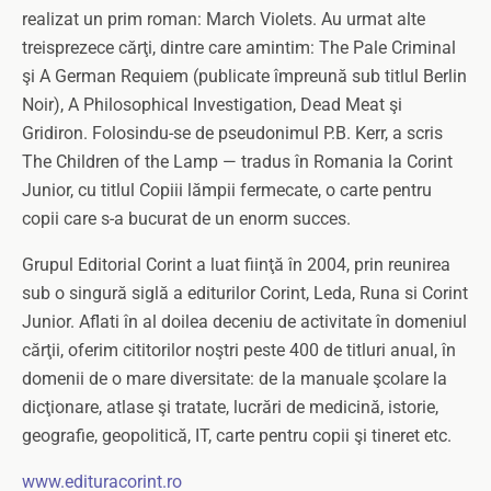
realizat un prim roman: March Violets. Au urmat alte
treisprezece cărţi, dintre care amintim: The Pale Criminal
şi A German Requiem (publicate împreună sub titlul Berlin
Noir), A Philosophical Investigation, Dead Meat şi
Gridiron. Folosindu-se de pseudonimul P.B. Kerr, a scris
The Children of the Lamp — tradus în Romania la Corint
Junior, cu titlul Copiii lămpii fermecate, o carte pentru
copii care s-a bucurat de un enorm succes.
Grupul Editorial Corint a luat fiinţă în 2004, prin reunirea
sub o singură siglă a editurilor Corint, Leda, Runa si Corint
Junior. Aflati în al doilea deceniu de activitate în domeniul
cărţii, oferim cititorilor noştri peste 400 de titluri anual, în
domenii de o mare diversitate: de la manuale şcolare la
dicţionare, atlase şi tratate, lucrări de medicină, istorie,
geografie, geopolitică, IT, carte pentru copii şi tineret etc.
www.edituracorint.ro