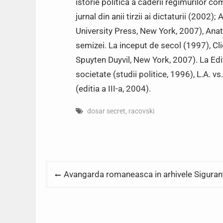
istorie politica a caderii regimurilor 
jurnal din anii tirzii ai dictaturii (200
University Press, New York, 2007), Anato
semizei. La inceput de secol (1997), Clie
Spuyten Duyvil, New York, 2007). La Edit
societate (studii politice, 1996), L.A. v
(editia a III-a, 2004).
dosar secret
,
racovski
Post
Avangarda romaneasca in arhivele Sigurante
navigation