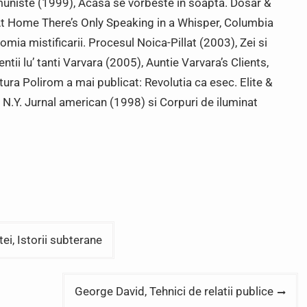
comuniste (1999), Acasa se vorbeste in soapta. Dosar &
2); At Home There’s Only Speaking in a Whisper, Columbia
mia mistificarii. Procesul Noica-Pillat (2003), Zei si
ntii lu’ tanti Varvara (2005), Auntie Varvara’s Clients,
ura Polirom a mai publicat: Revolutia ca esec. Elite &
s. N.Y. Jurnal american (1998) si Corpuri de iluminat
i, Istorii subterane
George David, Tehnici de relatii publice