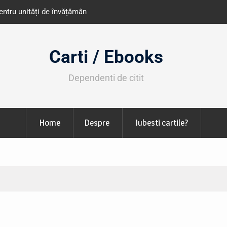
e învățământ din România
Libris organizează LIBfest în perioada 2
octombrie
Carti / Ebooks
Dependenti de citit
Home
Despre
Iubesti cartile?