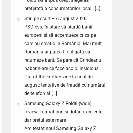
Fold8 s-a impus drept alegerea
preferată a consumatorilor locali, […]
Știri pe scurt – 6 august 2026
PSD este în stare să piardă banii
europeni și să accentueze criza pe
care au creat-o în România. Mai mult,
România ar putea fi obligată să
returneze bani. Se pare că Grindeanu
habar n-are ce face acolo. Insidious:
Out of the Further vine la final de
august; tentative de fraudă cu numărul
de telefon al […]
Samsung Galaxy Z Fold8 (wide)
review: format bun și dotări excelente,
dar prețul este mare
Am testat noul Samsung Galaxy Z