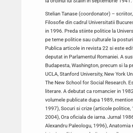
la ordinul lui Stalin in septembrie 1941.
Stelian Tanase (coordonator) – scriitor, 
Filosofie din cadrul Universitatii Bucures
in 1996. Preda stiinte politice la Univer
pe teme politice sau culturale la posturi
Publica articole in revista 22 si este edi
deputat in Parlamentul Romaniei. A sust
Budapesta, Washington, precum si la pre
UCLA, Stanford University, New York Uni
The New School for Social Research. Es
literare. A debutat ca romancier in 1982
volumele publicate dupa 1989, mentionam
1997), Socuri si crize (articole politice,
2004), Ora oficiala de iarna. Jurnal 19
Alexandru Paleologu, 1996), Anatomia mi