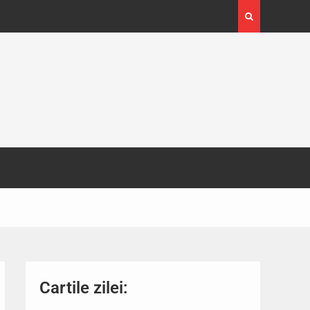
4-29
Expoziția Brâncuși de la Timișoara a atras peste
130.000 de vizitatori
Cartile zilei: