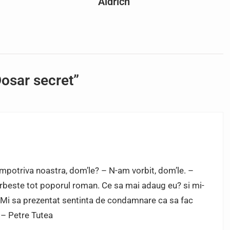
Aldrich
osar secret”
 impotriva noastra, dom’le? – N-am vorbit, dom’le. –
orbeste tot poporul roman. Ce sa mai adaug eu? si mi-
 Mi s­a prezentat sentinta de condamnare ca sa fac
 – Petre Tutea