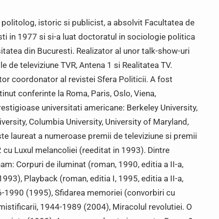
politolog, istoric si publicist, a absolvit Facultatea de
ti in 1977 si si-a luat doctoratul in sociologie politica
sitatea din Bucuresti. Realizator al unor talk-show-uri
le de televiziune TVR, Antena 1 si Realitatea TV.
tor coordonator al revistei Sfera Politicii. A fost
inut conferinte la Roma, Paris, Oslo, Viena,
stigioase universitati americane: Berkeley University,
versity, Columbia University, University of Maryland,
te laureat a numeroase premii de televiziune si premii
 cu Luxul melancoliei (reeditat in 1993). Dintre
: Corpuri de iluminat (roman, 1990, editia a II-a,
 1993), Playback (roman, editia I, 1995, editia a II-a,
86-1990 (1995), Sfidarea memoriei (convorbiri cu
stificarii, 1944-1989 (2004), Miracolul revolutiei. O