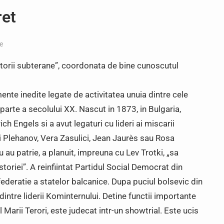
ret
ce
storii subterane”, coordonata de bine cunoscutul
te inedite legate de activitatea unuia dintre cele
arte a secolului XX. Nascut in 1873, in Bulgaria,
ch Engels si a avut legaturi cu lideri ai miscarii
i Plehanov, Vera Zasulici, Jean Jaurès sau Rosa
 au patrie, a planuit, impreuna cu Lev Trotki, „sa
toriei”. A reinfiintat Partidul Social Democrat din
federatie a statelor balcanice. Dupa puciul bolsevic din
 dintre liderii Kominternului. Detine functii importante
l Marii Terori, este judecat intr-un showtrial. Este ucis