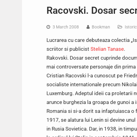
Racovski. Dosar sec
3 March 2008
Bookman
Istori
Lucrarea cu care debuteaza colectia „I
scriitor si publicist
Stelian Tanase
.
Rakovski. Dosar secret cuprinde documen
mai controversate personaje din prima p
Cristian Racovski l-a cunoscut pe Friedri
socialiste internationale precum Nikola
Luxemburg. Adeptul ideii ca proletarii nu
arunce burghezia la groapa de gunoi a is
Romania si si-a dorit sa infaptuiasca o 
1917, se alatura lui Lenin si devine unul
in Rusia Sovietica. Dar, in 1938, in timpu