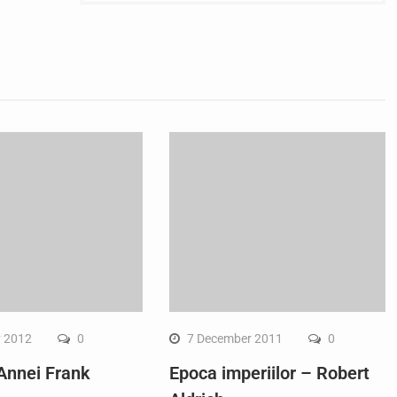
y 2012
0
7 December 2011
0
 Annei Frank
Epoca imperiilor – Robert