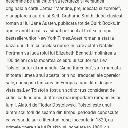
determine pe unii cititori sa lectureze si versiunea
originala a cartii.Cartea “Mandrie, prejudecata si zombie”,
o adaptare a autorului Seth Grahame-Smith, dupa clasicul
roman al lui Jane Austen, publicata tot de Quirk Books, in
aprilie anul trecut, s-a situat pe locul al treilea in topul
bestseller-urilor New York Times.Acest roman a stat la
baza unui film cu acelasi nume, in care actrita Natalie
Portman va juca rolul lui Elizabeth Bennett.implinirea a
100 de ani de la moartea celebrului scriitor rus Lev
Tolstoi, autor al romanului “Anna Karenina”, va fi marcata
in toata lumea anul acesta, prin noi traduceri ale operelor
sale, dar si prin lansarea in Europa a unui film despre
viata sa.Lev Tolstoi a fost un scriitor rus considerat de
critici ca fiind unul dintre cei mai importanti romancieri ai
lumii. Alaturi de Fiodor Dostoievski, Tolstoi este unul
dintre scriitorii de seama din timpul perioadei cunoscute
ca varsta de aur a literaturii ruse, inceputa in 1820, cu
primele opere ale lui Puskin, si incheiata in 1880, cu