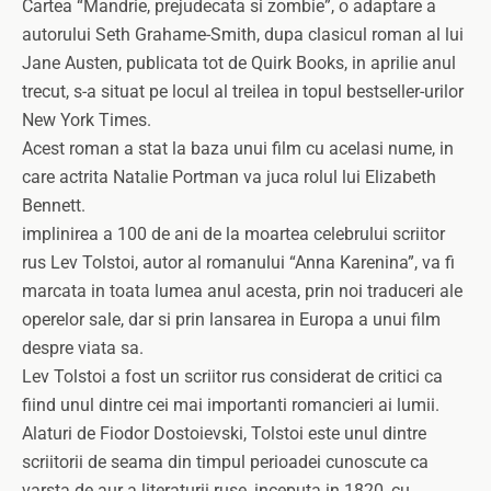
Cartea “Mandrie, prejudecata si zombie”, o adaptare a
autorului Seth Grahame-Smith, dupa clasicul roman al lui
Jane Austen, publicata tot de Quirk Books, in aprilie anul
trecut, s-a situat pe locul al treilea in topul bestseller-urilor
New York Times.
Acest roman a stat la baza unui film cu acelasi nume, in
care actrita Natalie Portman va juca rolul lui Elizabeth
Bennett.
implinirea a 100 de ani de la moartea celebrului scriitor
rus Lev Tolstoi, autor al romanului “Anna Karenina”, va fi
marcata in toata lumea anul acesta, prin noi traduceri ale
operelor sale, dar si prin lansarea in Europa a unui film
despre viata sa.
Lev Tolstoi a fost un scriitor rus considerat de critici ca
fiind unul dintre cei mai importanti romancieri ai lumii.
Alaturi de Fiodor Dostoievski, Tolstoi este unul dintre
scriitorii de seama din timpul perioadei cunoscute ca
varsta de aur a literaturii ruse, inceputa in 1820, cu