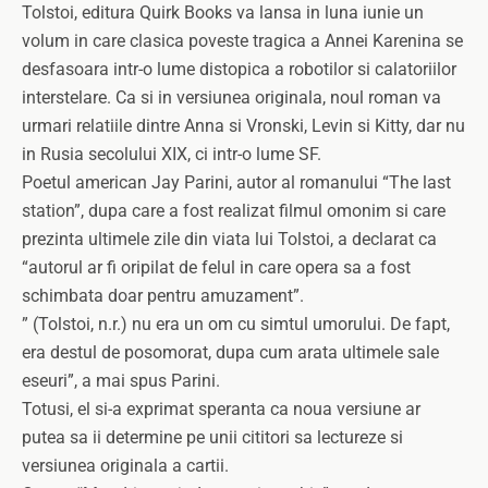
Tolstoi, editura Quirk Books va lansa in luna iunie un
volum in care clasica poveste tragica a Annei Karenina se
desfasoara intr-o lume distopica a robotilor si calatoriilor
interstelare. Ca si in versiunea originala, noul roman va
urmari relatiile dintre Anna si Vronski, Levin si Kitty, dar nu
in Rusia secolului XIX, ci intr-o lume SF.
Poetul american Jay Parini, autor al romanului “The last
station”, dupa care a fost realizat filmul omonim si care
prezinta ultimele zile din viata lui Tolstoi, a declarat ca
“autorul ar fi oripilat de felul in care opera sa a fost
schimbata doar pentru amuzament”.
” (Tolstoi, n.r.) nu era un om cu simtul umorului. De fapt,
era destul de posomorat, dupa cum arata ultimele sale
eseuri”, a mai spus Parini.
Totusi, el si-a exprimat speranta ca noua versiune ar
putea sa ii determine pe unii cititori sa lectureze si
versiunea originala a cartii.