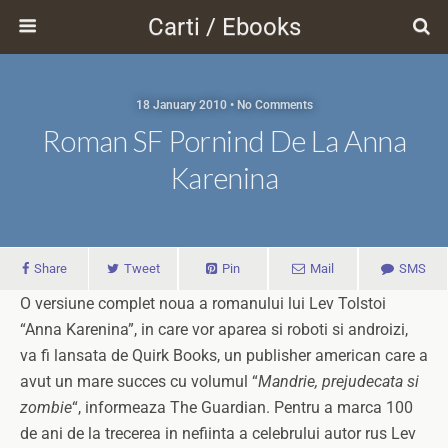
Carti / Ebooks
18 January 2010 • No Comments
Roman SF Pornind De La Anna
Karenina
Share
Tweet
Pin
Mail
SMS
O versiune complet noua a romanului lui Lev Tolstoi
“Anna Karenina”, in care vor aparea si roboti si androizi,
va fi lansata de Quirk Books, un publisher american care a
avut un mare succes cu volumul “
Mandrie, prejudecata si
zombie
“, informeaza The Guardian. Pentru a marca 100
de ani de la trecerea in nefiinta a celebrului autor rus Lev