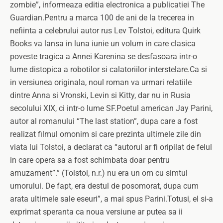
zombie”, informeaza editia electronica a publicatiei The
Guardian.Pentru a marca 100 de ani de la trecerea in
nefiinta a celebrului autor rus Lev Tolstoi, editura Quirk
Books va lansa in luna iunie un volum in care clasica
poveste tragica a Annei Karenina se desfasoara intr-o
lume distopica a robotilor si calatoriilor interstelare.Ca si
in versiunea originala, noul roman va urmari relatiile
dintre Anna si Vronski, Levin si Kitty, dar nu in Rusia
secolului XIX, ci intr-o lume SF.Poetul american Jay Parini,
autor al romanului “The last station”, dupa care a fost
realizat filmul omonim si care prezinta ultimele zile din
viata lui Tolstoi, a declarat ca “autorul ar fi oripilat de felul
in care opera sa a fost schimbata doar pentru
amuzament”.” (Tolstoi, n.r.) nu era un om cu simtul
umorului. De fapt, era destul de posomorat, dupa cum
arata ultimele sale eseuri”, a mai spus Parini.Totusi, el si-a
exprimat speranta ca noua versiune ar putea sa ii