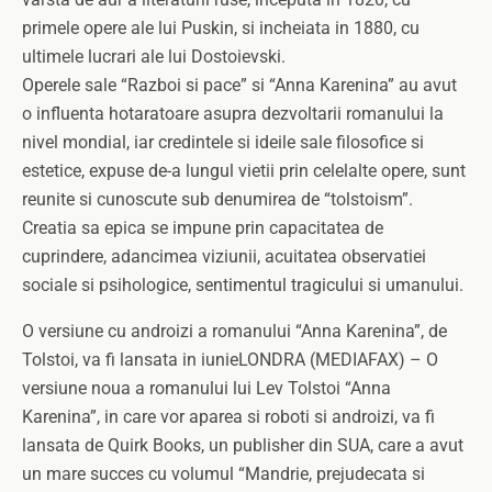
primele opere ale lui Puskin, si incheiata in 1880, cu
ultimele lucrari ale lui Dostoievski.
Operele sale “Razboi si pace” si “Anna Karenina” au avut
o influenta hotaratoare asupra dezvoltarii romanului la
nivel mondial, iar credintele si ideile sale filosofice si
estetice, expuse de-a lungul vietii prin celelalte opere, sunt
reunite si cunoscute sub denumirea de “tolstoism”.
Creatia sa epica se impune prin capacitatea de
cuprindere, adancimea viziunii, acuitatea observatiei
sociale si psihologice, sentimentul tragicului si umanului.
O versiune cu androizi a romanului “Anna Karenina”, de
Tolstoi, va fi lansata in iunieLONDRA (MEDIAFAX) – O
versiune noua a romanului lui Lev Tolstoi “Anna
Karenina”, in care vor aparea si roboti si androizi, va fi
lansata de Quirk Books, un publisher din SUA, care a avut
un mare succes cu volumul “Mandrie, prejudecata si