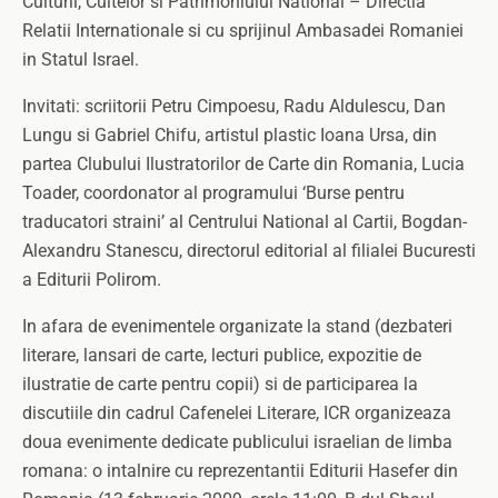
Culturii, Cultelor si Patrimoniului National – Directia
Relatii Internationale si cu sprijinul Ambasadei Romaniei
in Statul Israel.
Invitati: scriitorii Petru Cimpoesu, Radu Aldulescu, Dan
Lungu si Gabriel Chifu, artistul plastic Ioana Ursa, din
partea Clubului Ilustratorilor de Carte din Romania, Lucia
Toader, coordonator al programului ‘Burse pentru
traducatori straini’ al Centrului National al Cartii, Bogdan-
Alexandru Stanescu, directorul editorial al filialei Bucuresti
a Editurii Polirom.
In afara de evenimentele organizate la stand (dezbateri
literare, lansari de carte, lecturi publice, expozitie de
ilustratie de carte pentru copii) si de participarea la
discutiile din cadrul Cafenelei Literare, ICR organizeaza
doua evenimente dedicate publicului israelian de limba
romana: o intalnire cu reprezentantii Editurii Hasefer din