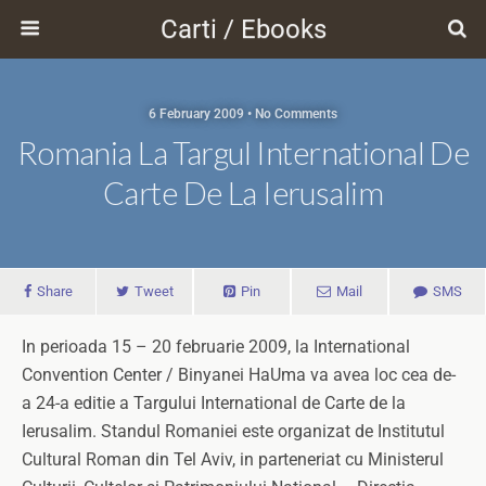
Carti / Ebooks
6 February 2009 • No Comments
Romania La Targul International De
Carte De La Ierusalim
Share
Tweet
Pin
Mail
SMS
In perioada 15 – 20 februarie 2009, la International
Convention Center / Binyanei HaUma va avea loc cea de-
a 24-a editie a Targului International de Carte de la
Ierusalim. Standul Romaniei este organizat de Institutul
Cultural Roman din Tel Aviv, in parteneriat cu Ministerul