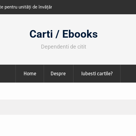
e învățământ din România
Libris organizează LIBfest în perioada 2
octombrie
Carti / Ebooks
Dependenti de citit
Home
Despre
Iubesti cartile?