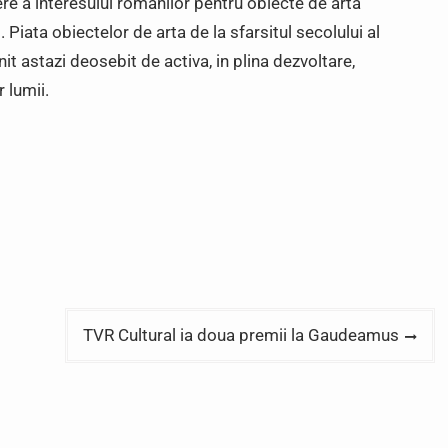
ere a interesului romanilor pentru obiecte de arta
 Piata obiectelor de arta de la sfarsitul secolului al
it astazi deosebit de activa, in plina dezvoltare,
 lumii.
TVR Cultural ia doua premii la Gaudeamus