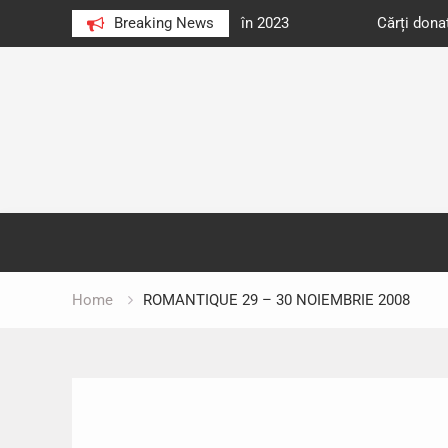
e au citit românii în 2023
Breaking News
Cărți donate pentru unități d
Skip
to
content
Home
ROMANTIQUE 29 – 30 NOIEMBRIE 2008