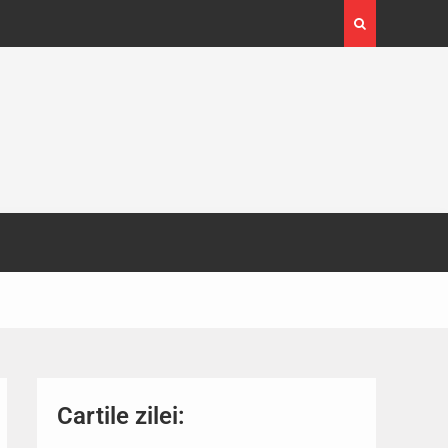
4-29
Expoziția Brâncuși de la Timișoara a atras peste
130.000 de vizitatori
Cartile zilei: