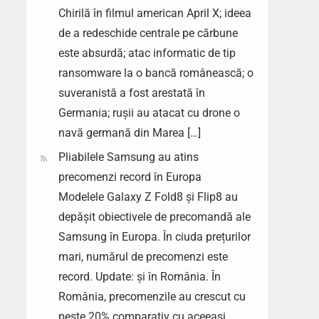
Chirilă în filmul american April X; ideea
de a redeschide centrale pe cărbune
este absurdă; atac informatic de tip
ransomware la o bancă românească; o
suveranistă a fost arestată în
Germania; rușii au atacat cu drone o
navă germană din Marea […]
Pliabilele Samsung au atins
precomenzi record în Europa
Modelele Galaxy Z Fold8 și Flip8 au
depășit obiectivele de precomandă ale
Samsung în Europa. În ciuda prețurilor
mari, numărul de precomenzi este
record. Update: și în România. În
România, precomenzile au crescut cu
peste 20% comparativ cu aceeași