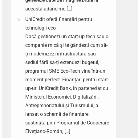
genereze date de imagine brute la
această adâncime […]
UniCredit oferă finanțări pentru
tehnologii eco
Dacă gestionezi un start-up tech sau o
companie mică și te gândești cum să-
ți modernizezi infrastructura sau
sediul fără să-ți extenuezi bugetul,
programul SME Eco-Tech vine într-un
moment perfect. Finanțări pentru start-
up-uri UniCredit Bank, în parteneriat cu
Ministerul Economiei, Digitalizării,
Antreprenoriatului și Turismului, a
lansat o schemă de finanțare
susținută prin Programul de Cooperare
Elvețiano-Român, […]