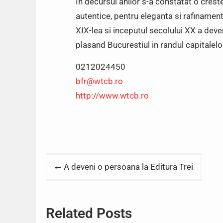
In decursul anilor s-a constatat o crest
autentice, pentru eleganta si rafinament.
XIX-lea si inceputul secolului XX a deven
plasand Bucurestiul in randul capitalelor
0212024450
bfr@wtcb.ro
http://www.wtcb.ro
Post
A deveni o persoana la Editura Trei
navigation
Related Posts