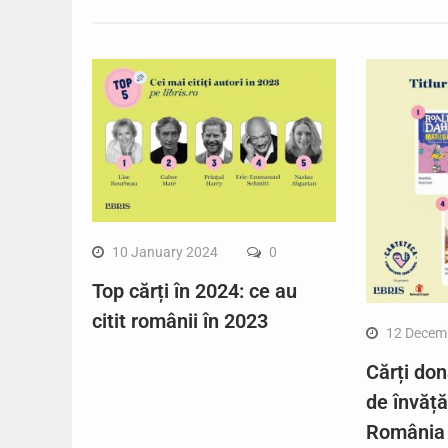
10 January 2024
0
Top cărți în 2024: ce au
citit românii în 2023
12 Decem
Cărți don
de învăț
România