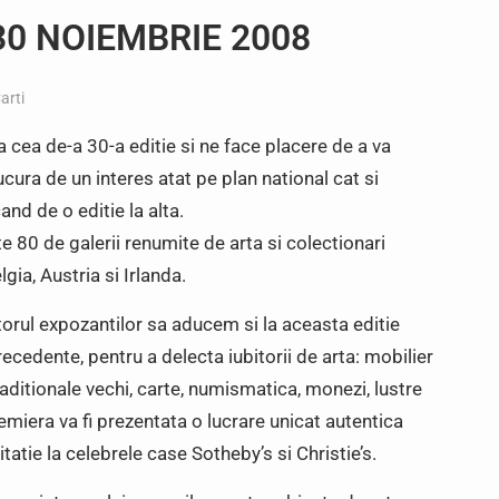
30 NOIEMBRIE 2008
arti
a cea de-a 30-a editie si ne face placere de a va
ra de un interes atat pe plan national cat si
and de o editie la alta.
 80 de galerii renumite de arta si colectionari
lgia, Austria si Irlanda.
orul expozantilor sa aducem si la aceasta editie
precedente, pentru a delecta iubitorii de arta: mobilier
raditionale vechi, carte, numismatica, monezi, lustre
premiera va fi prezentata o lucrare unicat autentica
tatie la celebrele case Sotheby’s si Christie’s.