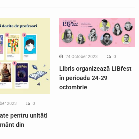
24 October 2023
0
Libris organizează LIBfest
în perioada 24-29
octombrie
ber 2023
0
ate pentru unități
ământ din