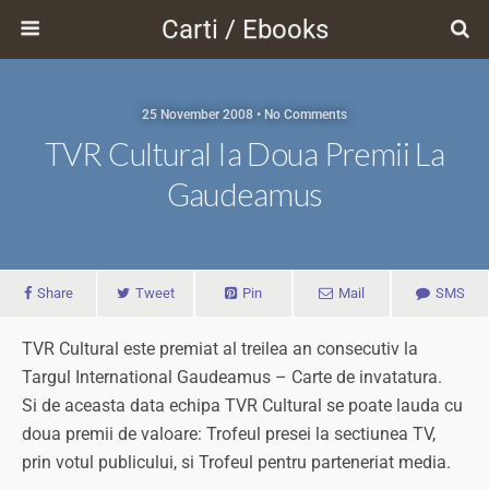
Carti / Ebooks
25 November 2008 • No Comments
TVR Cultural Ia Doua Premii La
Gaudeamus
Share
Tweet
Pin
Mail
SMS
TVR Cultural este premiat al treilea an consecutiv la
Targul International Gaudeamus – Carte de invatatura.
Si de aceasta data echipa TVR Cultural se poate lauda cu
doua premii de valoare: Trofeul presei la sectiunea TV,
prin votul publicului, si Trofeul pentru parteneriat media.