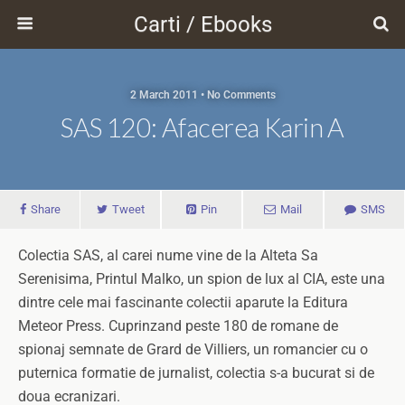
Carti / Ebooks
2 March 2011 • No Comments
SAS 120: Afacerea Karin A
Share
Tweet
Pin
Mail
SMS
Colectia SAS, al carei nume vine de la Alteta Sa
Serenisima, Printul Malko, un spion de lux al CIA, este una
dintre cele mai fascinante colectii aparute la Editura
Meteor Press. Cuprinzand peste 180 de romane de
spionaj semnate de Grard de Villiers, un romancier cu o
puternica formatie de jurnalist, colectia s-a bucurat si de
doua ecranizari.