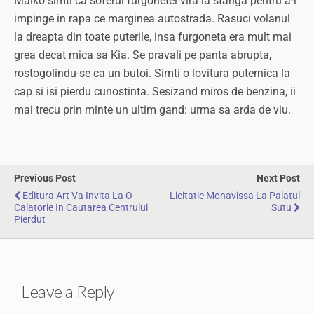
Malko simti ca soferul furgonetei vira la stanga pentru a-l
impinge in rapa ce marginea autostrada. Rasuci volanul
la dreapta din toate puterile, insa furgoneta era mult mai
grea decat mica sa Kia. Se pravali pe panta abrupta,
rostogolindu-se ca un butoi. Simti o lovitura puternica la
cap si isi pierdu cunostinta. Sesizand miros de benzina, ii
mai trecu prin minte un ultim gand: urma sa arda de viu.
Previous Post
Next Post
Editura Art Va Invita La O
Licitatie Monavissa La Palatul
Calatorie In Cautarea Centrului
Sutu
Pierdut
Leave a Reply