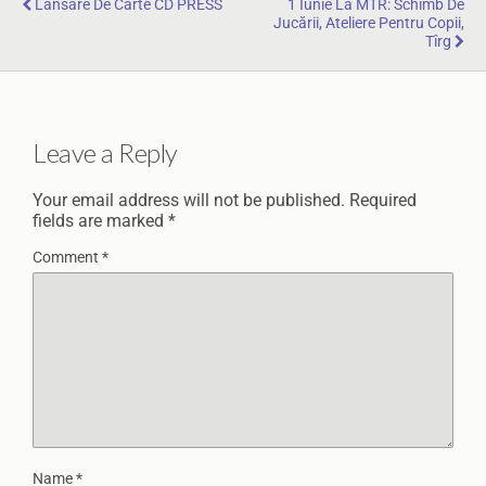
Lansare De Carte CD PRESS
1 Iunie La MTR: Schimb De
Jucării, Ateliere Pentru Copii,
Tîrg
Leave a Reply
Your email address will not be published.
Required
fields are marked
*
Comment
*
Name
*