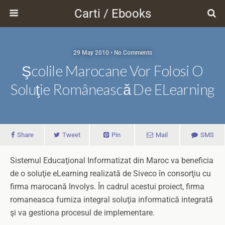
Carti / Ebooks
29 May 2010 • No Comments
Şcolile Marocane Vor Folosi O
Soluţie Românească De ELearning
Share
Tweet
Pin
Mail
SMS
Sistemul Educaţional Informatizat din Maroc va beneficia
de o soluţie eLearning realizată de Siveco în consorţiu cu
firma marocană Involys. În cadrul acestui proiect, firma
romaneasca furniza integral soluţia informatică integrată
şi va gestiona procesul de implementare.