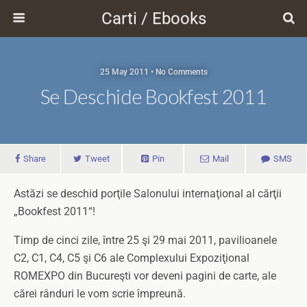
Carti / Ebooks
25 May 2011 • No Comments
Se Deschide Bookfest 2011
Share
Tweet
Pin
Mail
SMS
Astăzi se deschid porţile Salonului internaţional al cărţii
„Bookfest 2011“!
Timp de cinci zile, între 25 şi 29 mai 2011, pavilioanele
C2, C1, C4, C5 şi C6 ale Complexului Expoziţional
ROMEXPO din Bucureşti vor deveni pagini de carte, ale
cărei rânduri le vom scrie împreună.