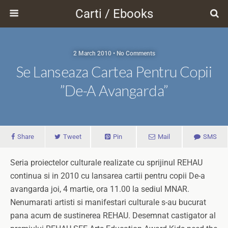
Carti / Ebooks
2 March 2010 • No Comments
Se Lanseaza Cartea Pentru Copii
”De-A Avangarda”
Share
Tweet
Pin
Mail
SMS
Seria proiectelor culturale realizate cu sprijinul REHAU
continua si in 2010 cu lansarea cartii pentru copii De-a
avangarda joi, 4 martie, ora 11.00 la sediul MNAR.
Nenumarati artisti si manifestari culturale s-au bucurat
pana acum de sustinerea REHAU. Desemnat castigator al