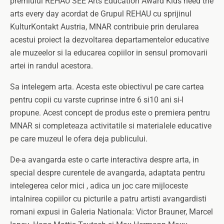
premiului REHAU SEE Arts Education Award Kids need the
arts every day acordat de Grupul REHAU cu sprijinul
KulturKontakt Austria, MNAR contribuie prin derularea
acestui proiect la dezvoltarea departamentelor educative
ale muzeelor si la educarea copiilor in sensul promovarii
artei in randul acestora.
Sa intelegem arta. Acesta este obiectivul pe care cartea
pentru copii cu varste cuprinse intre 6 si10 ani si-l
propune. Acest concept de produs este o premiera pentru
MNAR si completeaza activitatile si materialele educative
pe care muzeul le ofera deja publicului.
De-a avangarda este o carte interactiva despre arta, in
special despre curentele de avangarda, adaptata pentru
intelegerea celor mici , adica un joc care mijloceste
intalnirea copiilor cu picturile a patru artisti avangardisti
romani expusi in Galeria Nationala: Victor Brauner, Marcel