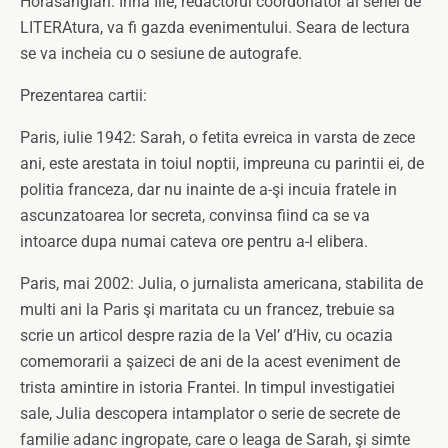
Horasangian. Irina Ilie, redactorul coordonator al seriei de
LITERAtura, va fi gazda evenimentului. Seara de lectura
se va incheia cu o sesiune de autografe.
Prezentarea cartii:
Paris, iulie 1942: Sarah, o fetita evreica in varsta de zece
ani, este arestata in toiul noptii, impreuna cu parintii ei, de
politia franceza, dar nu inainte de a-şi incuia fratele in
ascunzatoarea lor secreta, convinsa fiind ca se va
intoarce dupa numai cateva ore pentru a-l elibera.
Paris, mai 2002: Julia, o jurnalista americana, stabilita de
multi ani la Paris şi maritata cu un francez, trebuie sa
scrie un articol despre razia de la Vel’ d’Hiv, cu ocazia
comemorarii a şaizeci de ani de la acest eveniment de
trista amintire in istoria Frantei. In timpul investigatiei
sale, Julia descopera intamplator o serie de secrete de
familie adanc ingropate, care o leaga de Sarah, şi simte