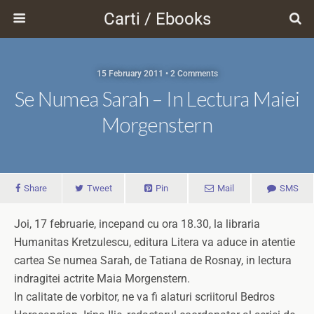
Carti / Ebooks
15 February 2011 • 2 Comments
Se Numea Sarah – In Lectura Maiei
Morgenstern
Share
Tweet
Pin
Mail
SMS
Joi, 17 februarie, incepand cu ora 18.30, la libraria
Humanitas Kretzulescu, editura Litera va aduce in atentie
cartea Se numea Sarah, de Tatiana de Rosnay, in lectura
indragitei actrite Maia Morgenstern.
In calitate de vorbitor, ne va fi alaturi scriitorul Bedros