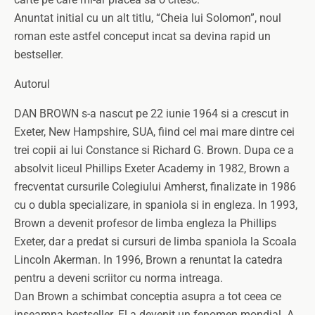
Anuntat initial cu un alt titlu, “Cheia lui Solomon”, noul
roman este astfel conceput incat sa devina rapid un
bestseller.
Autorul
DAN BROWN s-a nascut pe 22 iunie 1964 si a crescut in
Exeter, New Hampshire, SUA, fiind cel mai mare dintre cei
trei copii ai lui Constance si Richard G. Brown. Dupa ce a
absolvit liceul Phillips Exeter Academy in 1982, Brown a
frecventat cursurile Colegiului Amherst, finalizate in 1986
cu o dubla specializare, in spaniola si in engleza. In 1993,
Brown a devenit profesor de limba engleza la Phillips
Exeter, dar a predat si cursuri de limba spaniola la Scoala
Lincoln Akerman. In 1996, Brown a renuntat la catedra
pentru a deveni scriitor cu norma intreaga.
Dan Brown a schimbat conceptia asupra a tot ceea ce
inseamna bestseller. El a devenit un fenomen mondial. A