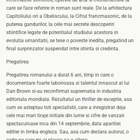
care se face referire in roman sunt reale. De la arhitectura
Capitoliului ori a Obeliscului, la Cifrul francmasonic, de la
puterea gandurilor, la cele mai secrete descoperiri
stiintifice legate de potentialul studiului acestora in
evolutia umanitatii, se tese o poveste inedita, pregatind un
final surprinzator suspendat intre stiinta si credinta.
Pregatirea
Pregatirea romanului a durat 6 ani, timp in care o
documentare foarte laborioasa si talentul innascut al lui
Dan Brown si-au reconfirmat suprematia in industria
editoriala mondiala. Rezultatul un thriller de exceptie, asa
cum se asteptau toti specialistii, care a inregistrat deja
cele mai mari tiraje initiale din lume si cifre de vanzari
spectaculoase inca din 14 septembrie, data aparitiei
editiei in limba engleza. Sau, asa cum declara autorul, o
carte pe care mi-ar placea sa o citesc.