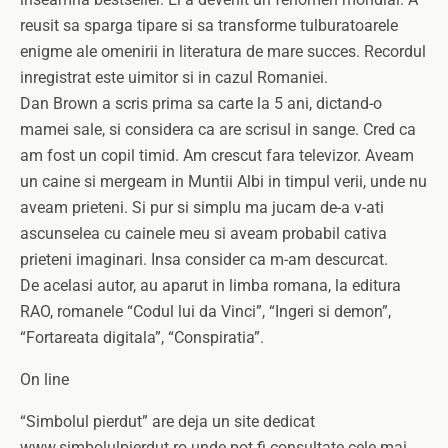
reusit sa sparga tipare si sa transforme tulburatoarele
enigme ale omenirii in literatura de mare succes. Recordul
inregistrat este uimitor si in cazul Romaniei.
Dan Brown a scris prima sa carte la 5 ani, dictand-o
mamei sale, si considera ca are scrisul in sange. Cred ca
am fost un copil timid. Am crescut fara televizor. Aveam
un caine si mergeam in Muntii Albi in timpul verii, unde nu
aveam prieteni. Si pur si simplu ma jucam de-a v-ati
ascunselea cu cainele meu si aveam probabil cativa
prieteni imaginari. Insa consider ca m-am descurcat.
De acelasi autor, au aparut in limba romana, la editura
RAO, romanele “Codul lui da Vinci”, “Ingeri si demon”,
“Fortareata digitala”, “Conspiratia”.
On line
“Simbolul pierdut” are deja un site dedicat
www.simbolulpierdut.ro unde pot fi consultate cele mai