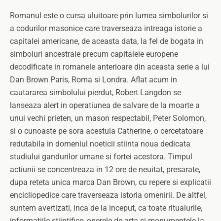
Romanul este o cursa uluitoare prin lumea simbolurilor si
a codurilor masonice care traverseaza intreaga istorie a
capitalei americane, de aceasta data, la fel de bogata in
simboluri ancestrale precum capitalele europene
decodificate in romanele anterioare din aceasta serie a lui
Dan Brown Paris, Roma si Londra. Aflat acum in
cautararea simbolului pierdut, Robert Langdon se
lanseaza alert in operatiunea de salvare de la moarte a
unui vechi prieten, un mason respectabil, Peter Solomon,
si o cunoaste pe sora acestuia Catherine, o cercetatoare
redutabila in domeniul noeticii stiinta noua dedicata
studiului gandurilor umane si fortei acestora. Timpul
actiunii se concentreaza in 12 ore de neuitat, presarate,
dupa reteta unica marca Dan Brown, cu repere si explicatii
encicliopedice care traverseaza istoria omenirii. De altfel,
suntem avertizati, inca de la inceput, ca toate ritualurile,
informatiile stiintifice, operele de arta si monumentele la