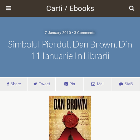
Carti / Ebooks
7 January 2010 • 3 Comments
Simbolul Pierdut, Dan Brown, Din
11 Ianuarie In Librarii
Share
Tweet
Pin
Mail
SMS