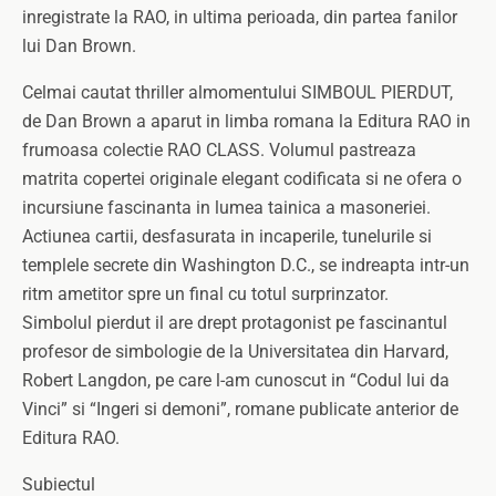
inregistrate la RAO, in ultima perioada, din partea fanilor
lui Dan Brown.
Celmai cautat thriller almomentului SIMBOUL PIERDUT,
de Dan Brown a aparut in limba romana la Editura RAO in
frumoasa colectie RAO CLASS.
Volumul pastreaza
matrita copertei originale elegant codificata si ne ofera o
incursiune fascinanta in lumea tainica a masoneriei.
Actiunea cartii, desfasurata in incaperile, tunelurile si
templele secrete din Washington D.C., se indreapta intr-un
ritm ametitor spre un final cu totul surprinzator.
Simbolul pierdut il are drept protagonist pe fascinantul
profesor de simbologie de la Universitatea din Harvard,
Robert Langdon, pe care l-am cunoscut in “Codul lui da
Vinci” si “Ingeri si demoni”, romane publicate anterior de
Editura RAO.
Subiectul