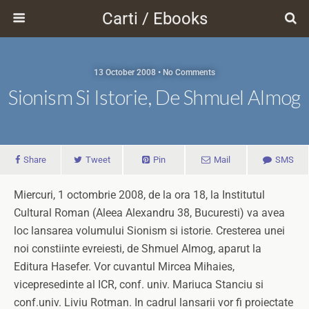
Carti / Ebooks
13 October 2008 • No Comments
Sionism Si Istorie, De Shmuel Almog
Share
Tweet
Pin
Mail
SMS
Miercuri, 1 octombrie 2008, de la ora 18, la Institutul
Cultural Roman (Aleea Alexandru 38, Bucuresti) va avea
loc lansarea volumului Sionism si istorie. Cresterea unei
noi constiinte evreiesti, de Shmuel Almog, aparut la
Editura Hasefer. Vor cuvantul Mircea Mihaies,
vicepresedinte al ICR, conf. univ. Mariuca Stanciu si
conf.univ. Liviu Rotman. In cadrul lansarii vor fi proiectate