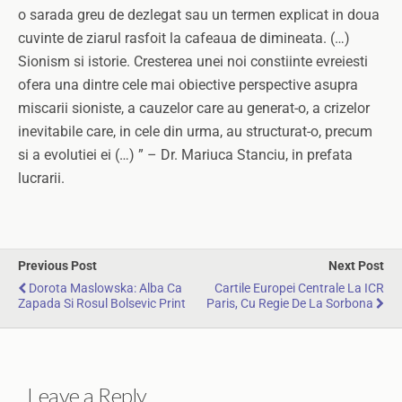
o sarada greu de dezlegat sau un termen explicat in doua
cuvinte de ziarul rasfoit la cafeaua de dimineata. (…)
Sionism si istorie. Cresterea unei noi constiinte evreiesti
ofera una dintre cele mai obiective perspective asupra
miscarii sioniste, a cauzelor care au generat-o, a crizelor
inevitabile care, in cele din urma, au structurat-o, precum
si a evolutiei ei (…) ” – Dr. Mariuca Stanciu, in prefata
lucrarii.
Previous Post
Next Post
Dorota Maslowska: Alba Ca
Cartile Europei Centrale La ICR
Zapada Si Rosul Bolsevic Print
Paris, Cu Regie De La Sorbona
Leave a Reply