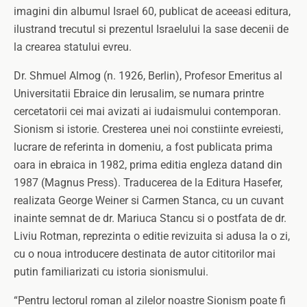
imagini din albumul Israel 60, publicat de aceeasi editura,
ilustrand trecutul si prezentul Israelului la sase decenii de
la crearea statului evreu.
Dr. Shmuel Almog (n. 1926, Berlin), Profesor Emeritus al
Universitatii Ebraice din Ierusalim, se numara printre
cercetatorii cei mai avizati ai iudaismului contemporan.
Sionism si istorie. Cresterea unei noi constiinte evreiesti,
lucrare de referinta in domeniu, a fost publicata prima
oara in ebraica in 1982, prima editia engleza datand din
1987 (Magnus Press). Traducerea de la Editura Hasefer,
realizata George Weiner si Carmen Stanca, cu un cuvant
inainte semnat de dr. Mariuca Stancu si o postfata de dr.
Liviu Rotman, reprezinta o editie revizuita si adusa la o zi,
cu o noua introducere destinata de autor cititorilor mai
putin familiarizati cu istoria sionismului.
“Pentru lectorul roman al zilelor noastre Sionism poate fi