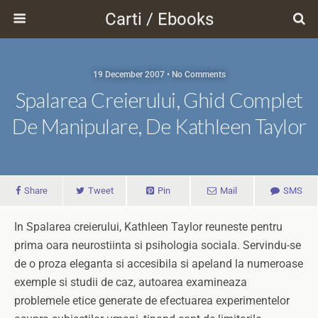
Carti / Ebooks
19 December 2007 • No Comments
Spalarea Creierului, Ghid Complet
De Manipulare, De Kathleen Taylor
Share
Tweet
Pin
Mail
SMS
In Spalarea creierului, Kathleen Taylor reuneste pentru
prima oara neurostiinta si psihologia sociala. Servindu-se
de o proza eleganta si accesibila si apeland la numeroase
exemple si studii de caz, autoarea examineaza
problemele etice generate de efectuarea experimentelor