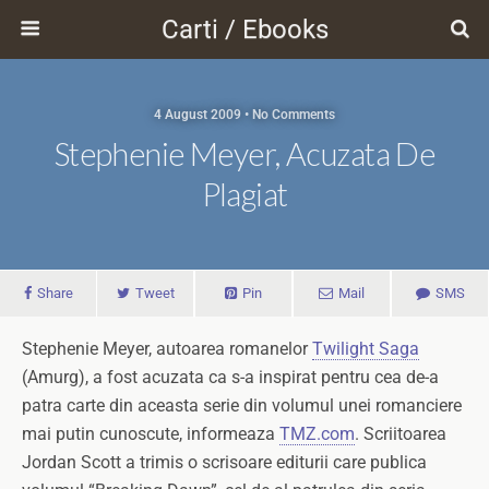
Carti / Ebooks
4 August 2009 • No Comments
Stephenie Meyer, Acuzata De
Plagiat
Share
Tweet
Pin
Mail
SMS
Stephenie Meyer, autoarea romanelor
Twilight Saga
(Amurg), a fost acuzata ca s-a inspirat pentru cea de-a
patra carte din aceasta serie din volumul unei romanciere
mai putin cunoscute, informeaza
TMZ.com
. Scriitoarea
Jordan Scott a trimis o scrisoare editurii care publica