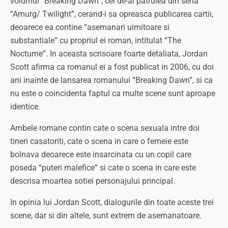
volumul “Breaking Dawn”, cel de-al patrulea din seria
“Amurg/ Twilight”, cerand-i sa opreasca publicarea cartii,
deoarece ea contine “asemanari uimitoare si
substantiale” cu propriul ei roman, intitulat “The
Nocturne”. In aceasta scrisoare foarte detaliata, Jordan
Scott afirma ca romanul ei a fost publicat in 2006, cu doi
ani inainte de lansarea romanului “Breaking Dawn”, si ca
nu este o coincidenta faptul ca multe scene sunt aproape
identice.
Ambele romane contin cate o scena sexuala intre doi
tineri casatoriti, cate o scena in care o femeie este
bolnava deoarece este insarcinata cu un copil care
poseda “puteri malefice” si cate o scena in care este
descrisa moartea sotiei personajului principal.
In opinia lui Jordan Scott, dialogurile din toate aceste trei
scene, dar si din altele, sunt extrem de asemanatoare.