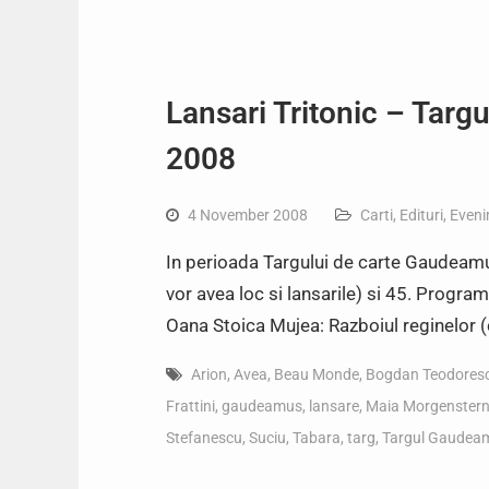
Lansari Tritonic – Tar
2008
4 November 2008
Carti
,
Edituri
,
Eveni
In perioada Targului de carte Gaudeam
vor avea loc si lansarile) si 45. Progra
Oana Stoica Mujea: Razboiul reginelor (
Arion
,
Avea
,
Beau Monde
,
Bogdan Teodores
Frattini
,
gaudeamus
,
lansare
,
Maia Morgenster
Stefanescu
,
Suciu
,
Tabara
,
targ
,
Targul Gaudea