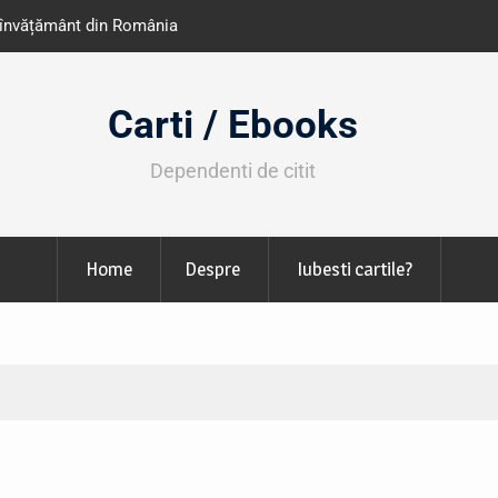
e învățământ din România
Libris organizează LIBfest în perioada 2
octombrie
Carti / Ebooks
Dependenti de citit
Home
Despre
Iubesti cartile?