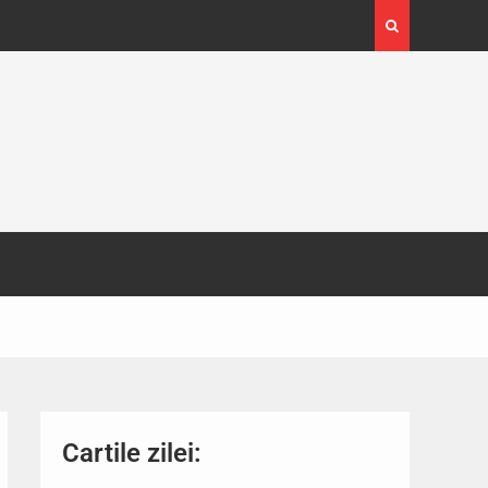
4-29
Expoziția Brâncuși de la Timișoara a atras peste
130.000 de vizitatori
Cartile zilei: