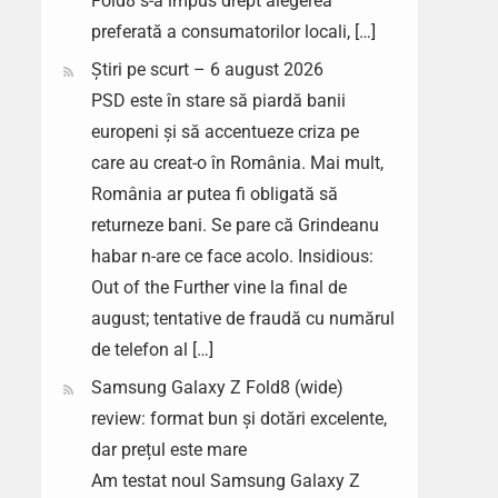
Fold8 s-a impus drept alegerea
preferată a consumatorilor locali, […]
Știri pe scurt – 6 august 2026
PSD este în stare să piardă banii
europeni și să accentueze criza pe
care au creat-o în România. Mai mult,
România ar putea fi obligată să
returneze bani. Se pare că Grindeanu
habar n-are ce face acolo. Insidious:
Out of the Further vine la final de
august; tentative de fraudă cu numărul
de telefon al […]
Samsung Galaxy Z Fold8 (wide)
review: format bun și dotări excelente,
dar prețul este mare
Am testat noul Samsung Galaxy Z