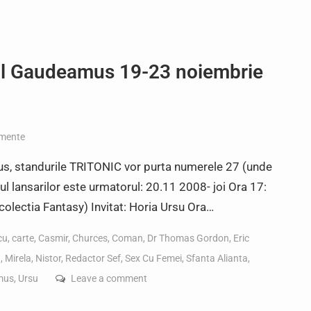
gul Gaudeamus 19-23 noiembrie
mente
us, standurile TRITONIC vor purta numerele 27 (unde
mul lansarilor este urmatorul: 20.11 2008- joi Ora 17:
colectia Fantasy) Invitat: Horia Ursu Ora…
cu
,
carte
,
Casmir
,
Churces
,
Coman
,
Dr Thomas Gordon
,
Eric
n
,
Mirela
,
Nistor
,
Redactor Sef
,
Sex Cu Femei
,
Sfanta Alianta
,
mus
,
Ursu
Leave a comment