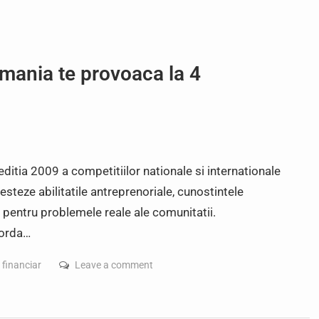
ania te provoaca la 4
tia 2009 a competitiilor nationale si internationale
 testeze abilitatile antreprenoriale, cunostintele
l pentru problemele reale ale comunitatii.
corda…
,
financiar
Leave a comment