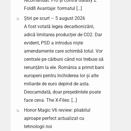
recomandat. Pro și contra Galaxy Z
Fold8 Avantaje: formatul […]
Știri pe scurt – 5 august 2026
A fost votată legea decarbonizării,
adică limitarea producției de CO2. Dar
evident, PSD a introdus niște
amendamente care schimbă totul. Vor
centrale pe cărbuni când noi trebuie să
renunțăm la ele. România a primit bani
europeni pentru închiderea lor și alte
miliarde de euro depind de asta.
Deocamdată, doar președintele poate
face ceva. The X-Files: […]
Honor Magic V6 review: pliabilul
aproape perfect actualizat cu
tehnologii noi