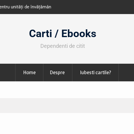
e învățământ din România
Libris organizează LIBfest în perioada 2
octombrie
Carti / Ebooks
Dependenti de citit
Home
Despre
Iubesti cartile?