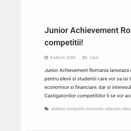
Junior Achievement Rom
competitii!
8 March 2009
Carti
Junior Achievement Romania lanseaza edi
pentru elevii si studentii care vor sa isi
economice si financiare, dar si interesu
Castigatoriilor competitiilor li se vor a
abilitati
,
competitii
,
economic
,
educativ
,
elevi