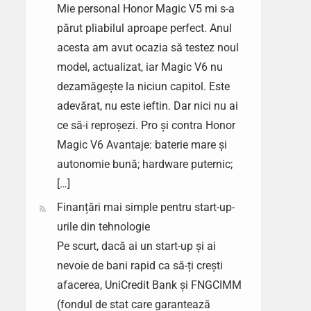
Mie personal Honor Magic V5 mi s-a
părut pliabilul aproape perfect. Anul
acesta am avut ocazia să testez noul
model, actualizat, iar Magic V6 nu
dezamăgește la niciun capitol. Este
adevărat, nu este ieftin. Dar nici nu ai
ce să-i reproșezi. Pro și contra Honor
Magic V6 Avantaje: baterie mare și
autonomie bună; hardware puternic;
[…]
Finanțări mai simple pentru start-up-
urile din tehnologie
Pe scurt, dacă ai un start-up și ai
nevoie de bani rapid ca să-ți crești
afacerea, UniCredit Bank și FNGCIMM
(fondul de stat care garantează