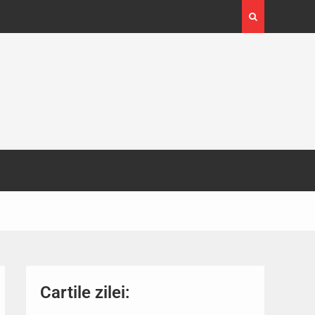
4-29
Expoziția Brâncuși de la Timișoara a atras peste
130.000 de vizitatori
Cartile zilei: