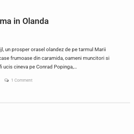
ima in Olanda
ijl, un prosper orasel olandez de pe tarmul Marii
, case frumoase din caramida, oameni muncitori si
 fi ucis cineva pe Conrad Popinga,…
1 Comment