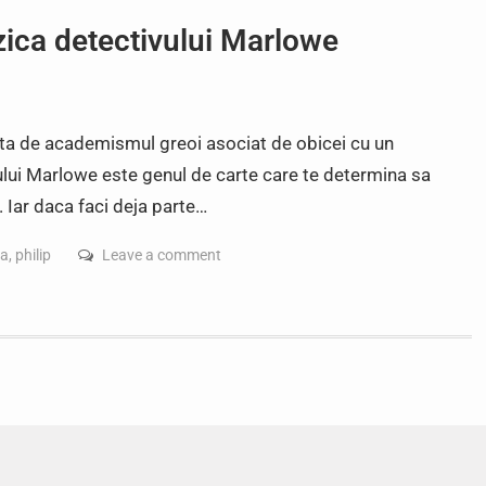
zica detectivului Marlowe
psita de academismul greoi asociat de obicei cu un
ui Marlowe este genul de carte care te determina sa
r. Iar daca faci deja parte…
ea
,
philip
Leave a comment