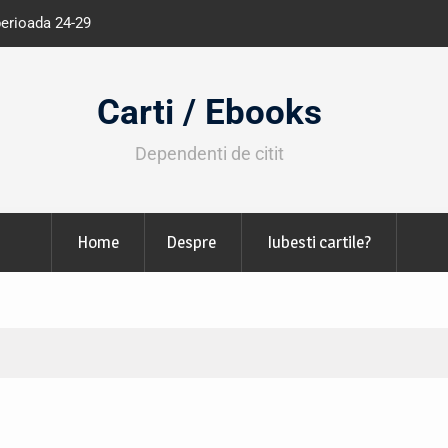
Expoziția Brâncuși de la Timișoara a atras peste
130.000 de vizitatori
Carti / Ebooks
Dependenti de citit
Home
Despre
Iubesti cartile?