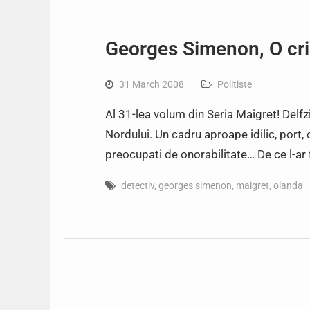
Georges Simenon, O cr
31 March 2008
Politiste
Al 31-lea volum din Seria Maigret! Delfz
Nordului. Un cadru aproape idilic, port
preocupati de onorabilitate… De ce l-ar
detectiv
,
georges simenon
,
maigret
,
olanda