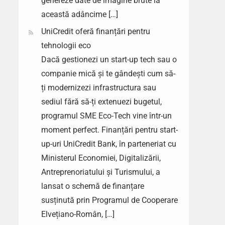
genereze date de imagine brute la
această adâncime […]
UniCredit oferă finanțări pentru
tehnologii eco
Dacă gestionezi un start-up tech sau o
companie mică și te gândești cum să-
ți modernizezi infrastructura sau
sediul fără să-ți extenuezi bugetul,
programul SME Eco-Tech vine într-un
moment perfect. Finanțări pentru start-
up-uri UniCredit Bank, în parteneriat cu
Ministerul Economiei, Digitalizării,
Antreprenoriatului și Turismului, a
lansat o schemă de finanțare
susținută prin Programul de Cooperare
Elvețiano-Român, […]