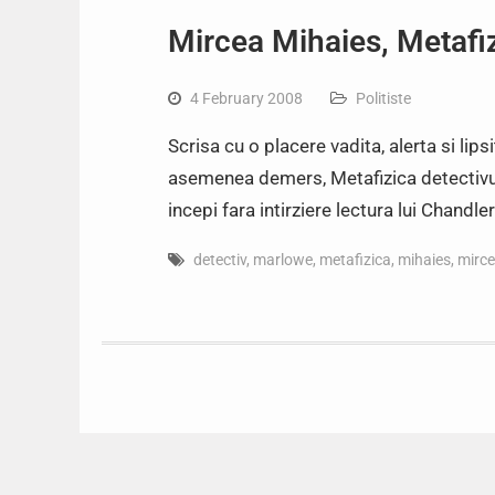
Mircea Mihaies, Metafi
4 February 2008
Politiste
Scrisa cu o placere vadita, alerta si li
asemenea demers, Metafizica detectivul
incepi fara intirziere lectura lui Chandle
detectiv
,
marlowe
,
metafizica
,
mihaies
,
mirc