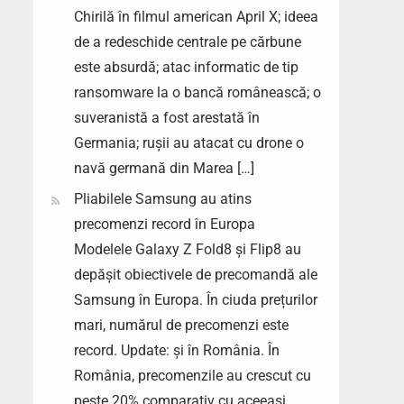
Chirilă în filmul american April X; ideea
de a redeschide centrale pe cărbune
este absurdă; atac informatic de tip
ransomware la o bancă românească; o
suveranistă a fost arestată în
Germania; rușii au atacat cu drone o
navă germană din Marea […]
Pliabilele Samsung au atins
precomenzi record în Europa
Modelele Galaxy Z Fold8 și Flip8 au
depășit obiectivele de precomandă ale
Samsung în Europa. În ciuda prețurilor
mari, numărul de precomenzi este
record. Update: și în România. În
România, precomenzile au crescut cu
peste 20% comparativ cu aceeași