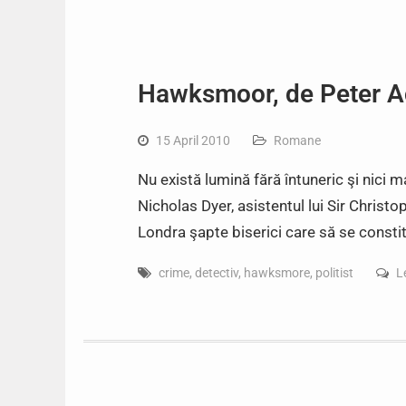
Hawksmoor, de Peter A
15 April 2010
Romane
Nu există lumină fără întuneric şi nici 
Nicholas Dyer, asistentul lui Sir Christ
Londra şapte biserici care să se constit
crime
,
detectiv
,
hawksmore
,
politist
L