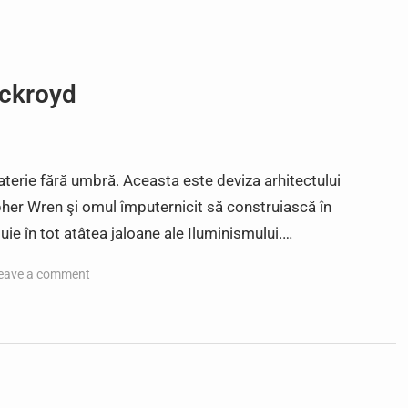
ckroyd
materie fără umbră. Aceasta este deviza arhitectului
opher Wren şi omul împuternicit să construiască în
uie în tot atâtea jaloane ale Iluminismului.…
eave a comment