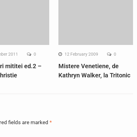
mber 2011
0
12 February 2009
0
i mititei ed.2 –
Mistere Venetiene, de
hristie
Kathryn Walker, la Tritonic
red fields are marked
*