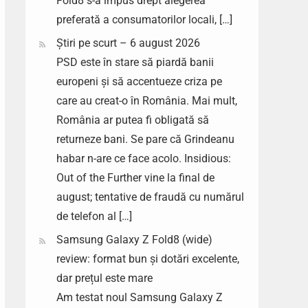
Fold8 s-a impus drept alegerea
preferată a consumatorilor locali, […]
Știri pe scurt – 6 august 2026
PSD este în stare să piardă banii
europeni și să accentueze criza pe
care au creat-o în România. Mai mult,
România ar putea fi obligată să
returneze bani. Se pare că Grindeanu
habar n-are ce face acolo. Insidious:
Out of the Further vine la final de
august; tentative de fraudă cu numărul
de telefon al […]
Samsung Galaxy Z Fold8 (wide)
review: format bun și dotări excelente,
dar prețul este mare
Am testat noul Samsung Galaxy Z