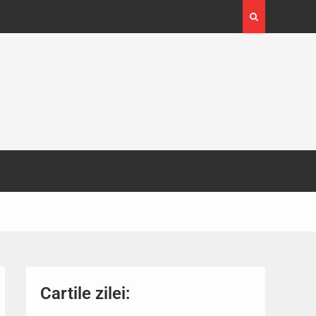
4-29
Expoziția Brâncuși de la Timișoara a atras peste
130.000 de vizitatori
Cartile zilei: