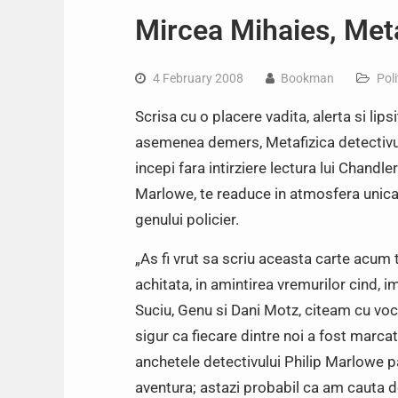
Mircea Mihaies, Meta
4 February 2008
Bookman
Poli
Scrisa cu o placere vadita, alerta si li
asemenea demers, Metafizica detectivul
incepi fara intirziere lectura lui Chandler
Marlowe, te readuce in atmosfera unica 
genului policier.
„As fi vrut sa scriu aceasta carte acum t
achitata, in amintirea vremurilor cind, 
Suciu, Genu si Dani Motz, citeam cu voc
sigur ca fiecare dintre noi a fost marcat
anchetele detectivului Philip Marlowe pa
aventura; astazi probabil ca am cauta doa