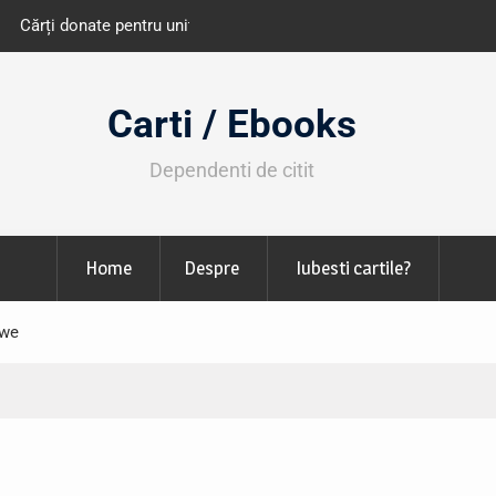
e învățământ din România
Libris organizează LIBfest în perioada 2
octombrie
Carti / Ebooks
Dependenti de citit
Home
Despre
Iubesti cartile?
owe