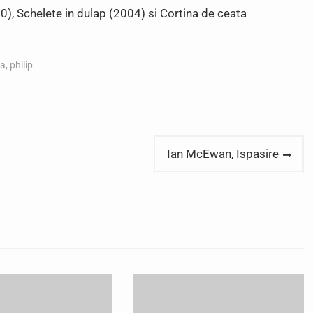
), Schelete in dulap (2004) si Cortina de ceata
ea
,
philip
Ian McEwan, Ispasire