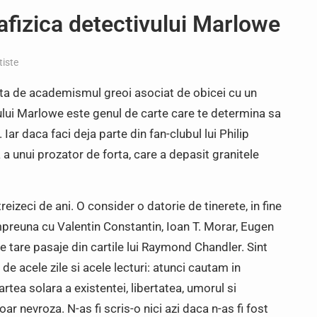
fizica detectivului Marlowe
tiste
psita de academismul greoi asociat de obicei cu un
ui Marlowe este genul de carte care te determina sa
. Iar daca faci deja parte din fan-clubul lui Philip
a unui prozator de forta, care a depasit granitele
reizeci de ani. O consider o datorie de tinerete, in fine
impreuna cu Valentin Constantin, Ioan T. Morar, Eugen
e tare pasaje din cartile lui Raymond Chandler. Sint
 de acele zile si acele lecturi: atunci cautam in
rtea solara a existentei, libertatea, umorul si
r nevroza. N-as fi scris-o nici azi daca n-as fi fost