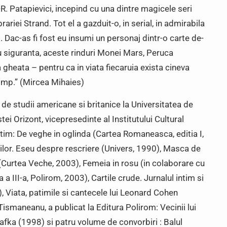
-R. Patapievici, incepind cu una dintre magicele seri
ariei Strand. Tot el a gazduit-o, in serial, in admirabila
. Dac-as fi fost eu insumi un personaj dintr-o carte de-
cu siguranta, aceste rinduri Monei Mars, Peruca
a gheata – pentru ca in viata fiecaruia exista cineva
timp.” (Mircea Mihaies)
de studii americane si britanice la Universitatea de
tei Orizont, vicepresedinte al Institutului Cultural
im: De veghe in oglinda (Cartea Romaneasca, editia I,
rilor. Eseu despre rescriere (Univers, 1990), Masca de
 (Curtea Veche, 2003), Femeia in rosu (in colaborare cu
 a III-a, Polirom, 2003), Cartile crude. Jurnalul intim si
), Viata, patimile si cantecele lui Leonard Cohen
ismaneanu, a publicat la Editura Polirom: Vecinii lui
fka (1998) si patru volume de convorbiri : Balul