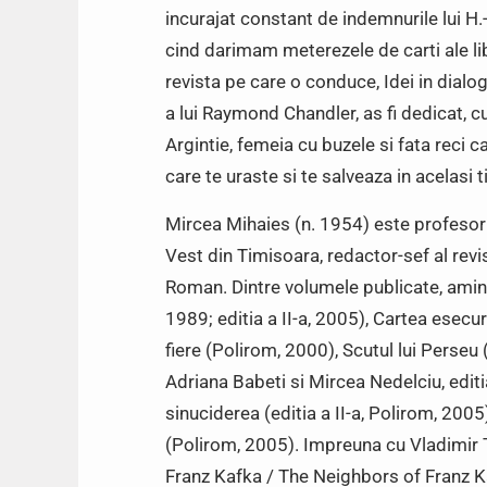
incurajat constant de indemnurile lui H.
cind darimam meterezele de carti ale libr
revista pe care o conduce, Idei in dialog
a lui Raymond Chandler, as fi dedicat, 
Argintie, femeia cu buzele si fata reci c
care te uraste si te salveaza in acelasi 
Mircea Mihaies (n. 1954) este profesor 
Vest din Timisoara, redactor-sef al revis
Roman. Dintre volumele publicate, amint
1989; editia a II-a, 2005), Cartea esecu
fiere (Polirom, 2000), Scutul lui Perseu
Adriana Babeti si Mircea Nedelciu, editia
sinuciderea (editia a II-a, Polirom, 2005
(Polirom, 2005). Impreuna cu Vladimir T
Franz Kafka / The Neighbors of Franz Ka