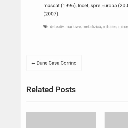
mascat (1996), Incet, spre Europa (2000
(2007).
detectiv
,
marlowe
,
metafizica
,
mihaies
,
mirc
Post
Dune Casa Corrino
navigation
Related Posts