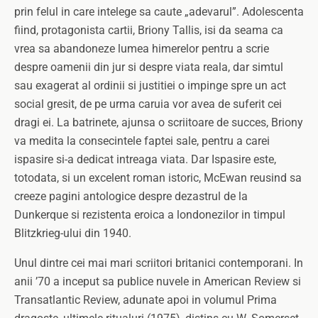
prin felul in care intelege sa caute „adevarul”. Adolescenta
fiind, protagonista cartii, Briony Tallis, isi da seama ca
vrea sa abandoneze lumea himerelor pentru a scrie
despre oamenii din jur si despre viata reala, dar simtul
sau exagerat al ordinii si justitiei o impinge spre un act
social gresit, de pe urma caruia vor avea de suferit cei
dragi ei. La batrinete, ajunsa o scriitoare de succes, Briony
va medita la consecintele faptei sale, pentru a carei
ispasire si-a dedicat intreaga viata. Dar Ispasire este,
totodata, si un excelent roman istoric, McEwan reusind sa
creeze pagini antologice despre dezastrul de la
Dunkerque si rezistenta eroica a londonezilor in timpul
Blitzkrieg-ului din 1940.
Unul dintre cei mai mari scriitori britanici contemporani. In
anii ’70 a inceput sa publice nuvele in American Review si
Transatlantic Review, adunate apoi in volumul Prima