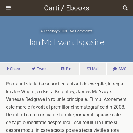
Carti / Ebooks
4 February 2008 • No Comments
Ian McEwan, Ispasire
Share
Tweet
Pin
Mail
SMS
Romanul sta la baza unei ecranizari de exceptie, in regia
lui Joe Wright, cu Keira Knightley, James McAvoy si
Vanessa Redgrave in rolurile principale. Filmul Atonement
este marele favorit al premiilor cinematografice din 2008.
Debutind ca o cronica de familie, romanul Ispasire este,
de fapt, o meditatie despre locul scriitorului in lume si
despre modul in care acesta poate afecta vietile altora