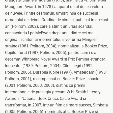
dragoste, ultimele ritualuri (1975), distins cu W. Somerset
Maugham Award. in 1978 i-a aparut un al doilea volum
de nuvele, Printre cearsafuri, umbrit insa de succesul
romanului de debut, Gradina de ciment, publicat in acelasi
an (Polirom, 2002), care a stirnit un urias scandal,
consacrindu-l pe McEwan drept unul dintre cei mai
originali scriitori ai momentului. ii vor urma Mingiieri
straine (1981; Polirom, 2004), nominalizat la Booker Prize,
Copilul furat (1987; Polirom, 2005), pentru care i s-a
decernat Whitbread Novel Award si Prix Femina etranger,
Inocentul (1989; Polirom, 2004), Ciinii negri (1992;
Polirom, 2006), Durabila iubire (1997), Amsterdam (1998;
Polirom, 2001), recompensat cu Booker Prize, Ispasire
(2001; Polirom, 2003, 2008), distins cu premii
internationale de prestigiu precum W.H. Smith Literary
Award si National Book Critics Circle Award si
transformat, in 2007, intr-un film de mare succes, Simbata
(2005; Polirom, 2006), nominalizat la Booker Prize si