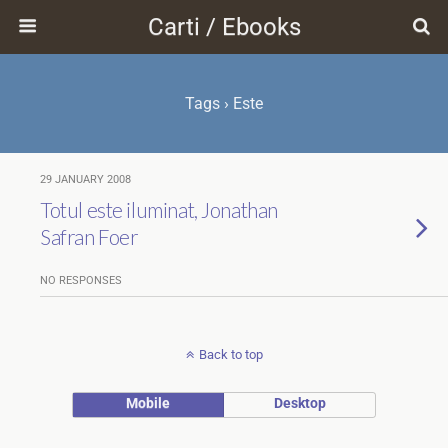
Carti / Ebooks
Tags › Este
29 JANUARY 2008
Totul este iluminat, Jonathan
Safran Foer
NO RESPONSES
Back to top
Mobile
Desktop