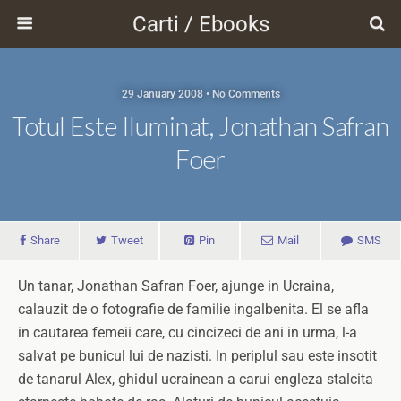
Carti / Ebooks
29 January 2008 • No Comments
Totul Este Iluminat, Jonathan Safran
Foer
Share
Tweet
Pin
Mail
SMS
Un tanar, Jonathan Safran Foer, ajunge in Ucraina,
calauzit de o fotografie de familie ingalbenita. El se afla
in cautarea femeii care, cu cincizeci de ani in urma, l-a
salvat pe bunicul lui de nazisti. In periplul sau este insotit
de tanarul Alex, ghidul ucrainean a carui engleza stalcita