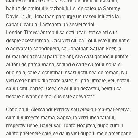
starneste hohote de ras. Alaturi de bunicul acestuia,
haituit de amintirile razboiului, si de cateaua Sammy
Davis Jr. Jr., Jonathan parcurge un traseu initiatic la
capatul caruia il asteapta un secret teribil.
London Times: Ar trebui sa dati uitarii tot ce ati citit
despre acest roman. Caci veti citi ca Totul este iluminat e
o adevarata capodopera, ca Jonathan Safran Foer, la
numai douazeci si patru de ani, si-a castigat locul printre
autorii de prima mana, scriind o carte cu totul noua si
originala, care a schimbat insasi notiunea de roman. Nu
veti crede nimic din toate astea si, prin urmare, veti hotari
sa nu cititi cartea. Ceea ce ar fi un dezastru, pentru ca
fiecare cuvant de mai sus este adevarat.”
Cotidianul: Aleksandr Perciov sau Alex-nu-ma-mai-enerva,
cum il numeste mama, Sapka, in versiunea tatalui,
respectiv Bebe, Banet sau Toata Noaptea, dupa cum il
alinta prietenele sale, se da in vint dupa filmele americane