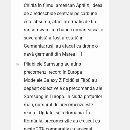
Chirilă în filmul american April X; ideea
de a redeschide centrale pe cărbune
este absurdă; atac informatic de tip
ransomware la o bancă românească; o
suveranistă a fost arestată în
Germania; rușii au atacat cu drone o
navă germană din Marea […]
Pliabilele Samsung au atins
precomenzi record în Europa
Modelele Galaxy Z Fold8 și Flip8 au
depășit obiectivele de precomandă ale
Samsung în Europa. În ciuda prețurilor
mari, numărul de precomenzi este
record. Update: și în România. În
România, precomenzile au crescut cu
peste 20% comparativ cu aceeași