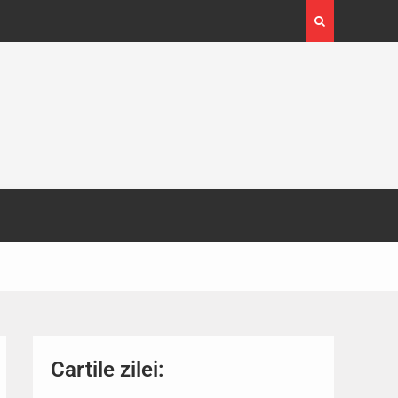
4-29
Expoziția Brâncuși de la Timișoara a atras peste
130.000 de vizitatori
Cartile zilei: