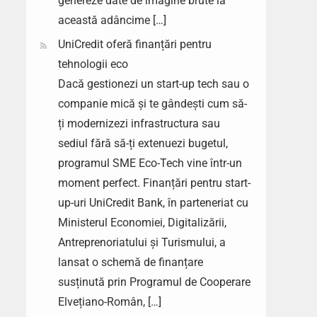
genereze date de imagine brute la
această adâncime […]
UniCredit oferă finanțări pentru
tehnologii eco
Dacă gestionezi un start-up tech sau o
companie mică și te gândești cum să-
ți modernizezi infrastructura sau
sediul fără să-ți extenuezi bugetul,
programul SME Eco-Tech vine într-un
moment perfect. Finanțări pentru start-
up-uri UniCredit Bank, în parteneriat cu
Ministerul Economiei, Digitalizării,
Antreprenoriatului și Turismului, a
lansat o schemă de finanțare
susținută prin Programul de Cooperare
Elvețiano-Român, […]