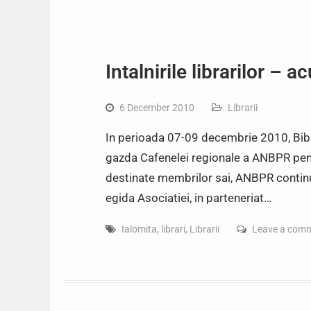
Intalnirile librarilor – 
6 December 2010
Librarii
In perioada 07-09 decembrie 2010, Bibl
gazda Cafenelei regionale a ANBPR pent
destinate membrilor sai, ANBPR continua
egida Asociatiei, in parteneriat…
Ialomita
,
librari
,
Librarii
Leave a com