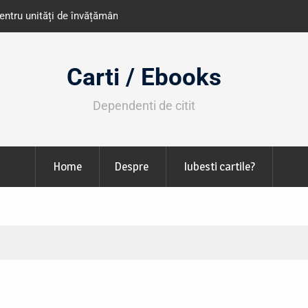
e învățământ din România
Libris organizează LIBfest în perioada 2
octombrie
Carti / Ebooks
Dependenti de citit
Home
Despre
Iubesti cartile?