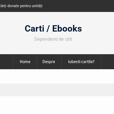
e învățământ din România
Libris organizează LIBfest în perioada 2
octombrie
Carti / Ebooks
Dependenti de citit
Home
Despre
Iubesti cartile?