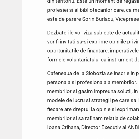
din teritoriu. Este un moment de regasire
profesiei si al bibliotecarilor care, ca m
este de parere Sorin Burlacu, Vicepres
Dezbaterile vor viza subiecte de actual
vor fi invitati sa-si exprime opiniile pr
oportunitatile de finantare, imperativele
formele voluntariatului ca instrument d
Cafeneaua de la Slobozia se inscrie in 
personala si profesionala a membrilor. 
membrilor si gasim impreuna solutii, in c
modele de lucru si strategii pe care sa le
fiecare are dreptul la opinie si exprimare
membrilor si sa rafinam relatia de colabo
Ioana Crihana, Director Executiv al ANB