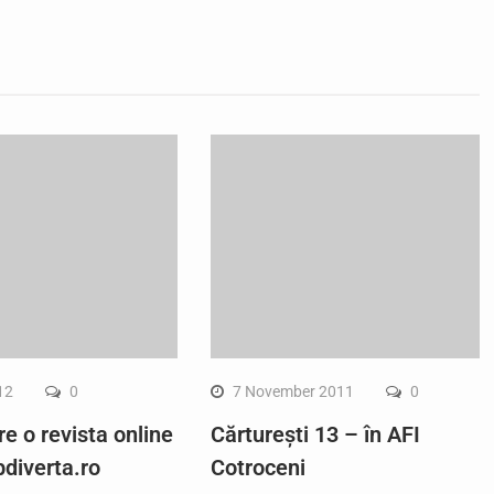
12
0
7 November 2011
0
re o revista online
Cărturești 13 – în AFI
diverta.ro
Cotroceni