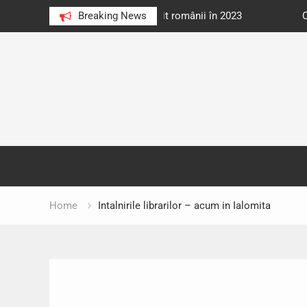
e au citit românii în 2023
Breaking News
Cărți donate pentru unități d
Skip
to
content
Home
Intalnirile librarilor – acum in Ialomita