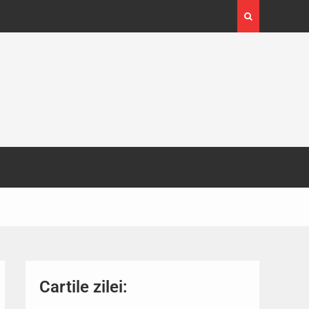
4-29
Expoziția Brâncuși de la Timișoara a atras peste
130.000 de vizitatori
Cartile zilei: