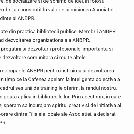
, de socializare si de schimb de idei, in folosul
embri, au consimtit la valorile si misiunea Asociatiei,
edinte al ANBPR.
itate din practica bibliotecii publice. Membrii ANBPR
ivind dezvoltarea organizationala a ANBPR,
 pregatirii si dezvoltarii profesionale, importanta si
e dezvoltare comunitara si multe altele.
preocuparile ANBPR pentru instruirea si dezvoltarea
In timp ce la Cafenea apelam la inteligenta colectiva a
adrul sesiunii de training le oferim, la randul nostru,
 poata aplica in bibliotecile lor. Prin acest mix, in care
, speram sa incurajam spiritul creativ si de initiativa al
rare dintre Filialele locale ale Asociatiei, a declarat
PR.