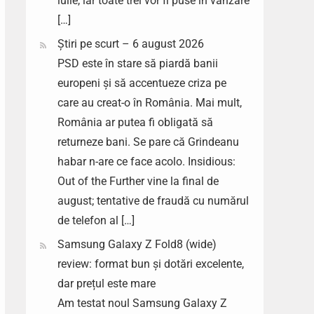
iulie, iar toate trei vor fi puse în vânzare
[…]
Știri pe scurt – 6 august 2026
PSD este în stare să piardă banii
europeni și să accentueze criza pe
care au creat-o în România. Mai mult,
România ar putea fi obligată să
returneze bani. Se pare că Grindeanu
habar n-are ce face acolo. Insidious:
Out of the Further vine la final de
august; tentative de fraudă cu numărul
de telefon al […]
Samsung Galaxy Z Fold8 (wide)
review: format bun și dotări excelente,
dar prețul este mare
Am testat noul Samsung Galaxy Z