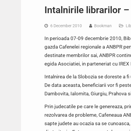
Intalnirile librarilor
6 December 2010
Bookman
Lib
In perioada 07-09 decembrie 2010, Bibl
gazda Cafenelei regionale a ANBPR pent
destinate membrilor sai, ANBPR continua
egida Asociatiei, in parteneriat cu IRE
Intalnirea de la Slobozia se doreste a fi
De data aceasta, beneficiarii vor fi pest
Dambovita, Ialomita, Giurgiu, Prahova s
Prin judecatile pe care le genereaza, prin
rezolvarea de probleme, Cafeneaua ANBPR
sapte judete au ocazia sa se cunoasca, s