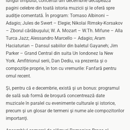
lungul timpului, concertul din decembrie decupează
pagini celebre din toată istoria muzicii şi le oferă spre
audiţie comentată. În program: Tomaso Albinoni –
Adagio; Jules de Swert – Elegie; Nikolai Rimsky-Korsakov
– Zborul cărăbuşului; W. A. Mozart – W.Th. Mifune – Alla
Turca Jazz; Alessandro Marcello – Adagio; Aram
Haciaturian – Dansul sabiilor din baletul Gayaneh; Jim
Parker – Grand Central din suita Un londonez la New
York. Amfitrionul serii, Dan Dediu, va prezenta şi o
compoziţie proprie, în ton cu vremurile: Fanfară pentru
omul recent.
Şi, pentru că e decembrie, există şi un bonus: programul
de sală sub formă de broşură concentrează date
muzicale în paralel cu evenimente culturale şi istorice,
precum şi un glosar de termeni şi nume ale compozitorilor
importanţi.