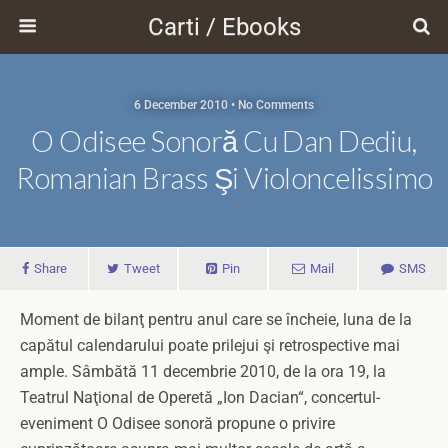
Carti / Ebooks
6 December 2010 • No Comments
O Odisee Sonoră Cu Dan Dediu,
Romanian Brass Şi Violoncelissimo
Share
Tweet
Pin
Mail
SMS
Moment de bilanţ pentru anul care se încheie, luna de la
capătul calendarului poate prilejui şi retrospective mai
ample. Sâmbătă 11 decembrie 2010, de la ora 19, la
Teatrul Naţional de Operetă „Ion Dacian“, concertul-
eveniment O Odisee sonoră propune o privire