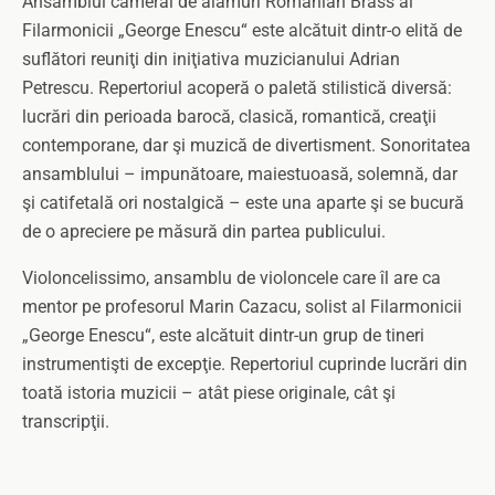
Ansamblul cameral de alămuri Romanian Brass al
Filarmonicii „George Enescu“ este alcătuit dintr-o elită de
suflători reuniţi din iniţiativa muzicianului Adrian
Petrescu. Repertoriul acoperă o paletă stilistică diversă:
lucrări din perioada barocă, clasică, romantică, creaţii
contemporane, dar şi muzică de divertisment. Sonoritatea
ansamblului – impunătoare, maiestuoasă, solemnă, dar
şi catifetală ori nostalgică – este una aparte şi se bucură
de o apreciere pe măsură din partea publicului.
Violoncelissimo, ansamblu de violoncele care îl are ca
mentor pe profesorul Marin Cazacu, solist al Filarmonicii
„George Enescu“, este alcătuit dintr-un grup de tineri
instrumentişti de excepţie. Repertoriul cuprinde lucrări din
toată istoria muzicii – atât piese originale, cât şi
transcripţii.