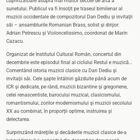
cuprinzătoare asupra mai multor secole de artă a
sunetului. Publicul va fi însoţit pe traseul bimilenar al
muzicii occidentale de compozitorul Dan Dediu şi invitaţii
săi – ansamblurile Romanian Brass, solist şi dirijor:
Adrian Petrescu şi Violoncelissimo, coordonat de Marin
Cazacu.
Organizat de Institutul Cultural Român, concertul din
decembrie este episodul final al ciclului Restul e muzică…
Comentând istoria muzicii clasice cu Dan Dediu şi
invitaţii săi. Cele şapte întâlniri găzduite până acum de
ICR şi dedicate, pe rând, muzicii bizantine şi gregoriene,
celei renascentiste, barocului muzical, clasicismului,
romantismului, zorilor modernismului şi muzicii secolului
XX au combinat, în proporţii optime, instruirea şi
delectarea.
Surprinzând măreţiile şi decăderile muzicii clasice de-a