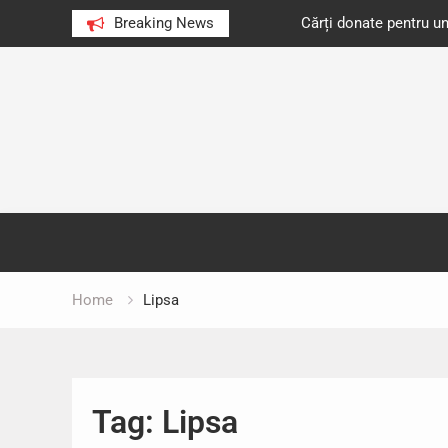
e au citit românii în 2023
Breaking News
Cărți donate pentru unități d
Skip
to
content
Home
Lipsa
Tag:
Lipsa