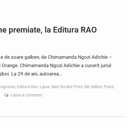
ne premiate, la Editura RAO
te de soare galben, de Chimamanda Ngozi Adichie –
i Orange. Chimamanda Ngozi Adichie a cucerit juriul
azboi. La 29 de ani, autoarea…
ragostea
,
Editura Rao
,
Lipsa
,
Man Booker Prize
,
Mii
,
Milion
,
Peste
,
Leave a comment