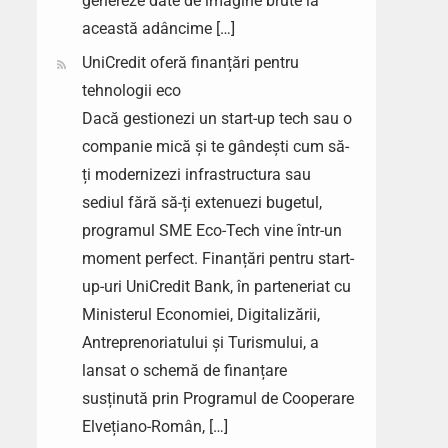
genereze date de imagine brute la
această adâncime […]
UniCredit oferă finanțări pentru
tehnologii eco
Dacă gestionezi un start-up tech sau o
companie mică și te gândești cum să-
ți modernizezi infrastructura sau
sediul fără să-ți extenuezi bugetul,
programul SME Eco-Tech vine într-un
moment perfect. Finanțări pentru start-
up-uri UniCredit Bank, în parteneriat cu
Ministerul Economiei, Digitalizării,
Antreprenoriatului și Turismului, a
lansat o schemă de finanțare
susținută prin Programul de Cooperare
Elvețiano-Român, […]