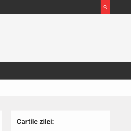
4-29
Expoziția Brâncuși de la Timișoara a atras peste
130.000 de vizitatori
Cartile zilei: