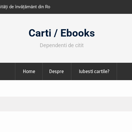
e învățământ din România
Libris organizează LIBfest în perioada 2
octombrie
Carti / Ebooks
Dependenti de citit
Home
Despre
Iubesti cartile?