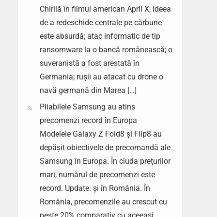
Chirilă în filmul american April X; ideea
de a redeschide centrale pe cărbune
este absurdă; atac informatic de tip
ransomware la o bancă românească; o
suveranistă a fost arestată în
Germania; rușii au atacat cu drone o
navă germană din Marea […]
Pliabilele Samsung au atins
precomenzi record în Europa
Modelele Galaxy Z Fold8 și Flip8 au
depășit obiectivele de precomandă ale
Samsung în Europa. În ciuda prețurilor
mari, numărul de precomenzi este
record. Update: și în România. În
România, precomenzile au crescut cu
peste 20% comparativ cu aceeași