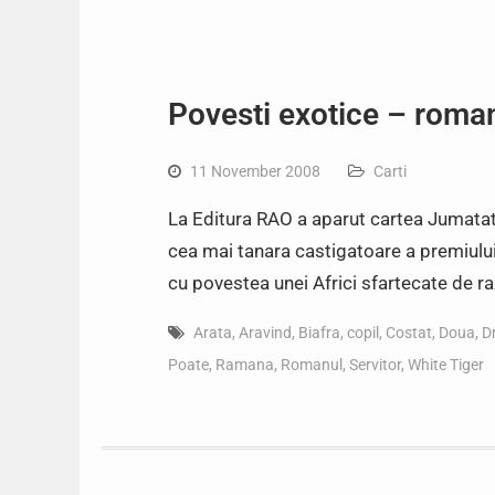
Povesti exotice – roma
11 November 2008
Carti
La Editura RAO a aparut cartea Jumata
cea mai tanara castigatoare a premiulu
cu povestea unei Africi sfartecate de r
Arata
,
Aravind
,
Biafra
,
copil
,
Costat
,
Doua
,
D
Poate
,
Ramana
,
Romanul
,
Servitor
,
White Tiger