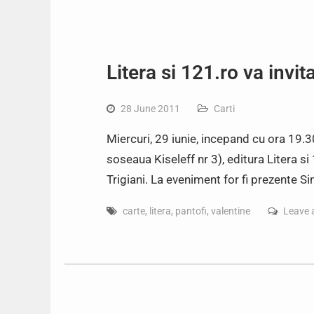
Litera si 121.ro va invit
28 June 2011
Carti
Miercuri, 29 iunie, incepand cu ora 19.30
soseaua Kiseleff nr 3), editura Litera si 
Trigiani. La eveniment for fi prezente 
carte
,
litera
,
pantofi
,
valentine
Leave 