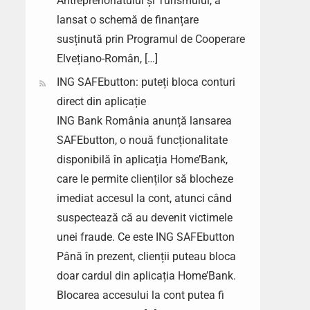
Antreprenoriatului și Turismului, a
lansat o schemă de finanțare
susținută prin Programul de Cooperare
Elvețiano-Român, […]
ING SAFEbutton: puteți bloca conturi
direct din aplicație
ING Bank România anunță lansarea
SAFEbutton, o nouă funcționalitate
disponibilă în aplicația Home’Bank,
care le permite clienților să blocheze
imediat accesul la cont, atunci când
suspectează că au devenit victimele
unei fraude. Ce este ING SAFEbutton
Până în prezent, clienții puteau bloca
doar cardul din aplicația Home’Bank.
Blocarea accesului la cont putea fi