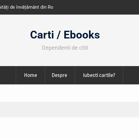
e învățământ din România
Libris organizează LIBfest în perioada 2
octombrie
Carti / Ebooks
Dependenti de citit
Home
Despre
Iubesti cartile?