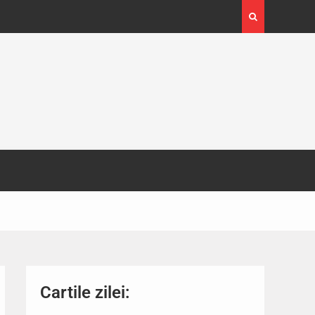
4-29
Expoziția Brâncuși de la Timișoara a atras peste
130.000 de vizitatori
Cartile zilei: