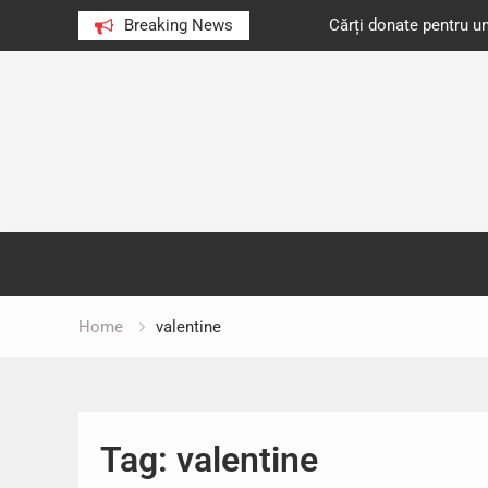
e au citit românii în 2023
Breaking News
Cărți donate pentru unități d
Skip
to
content
Home
valentine
Tag:
valentine