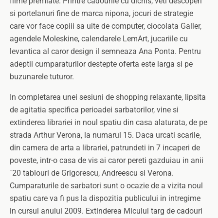
filme premiate. Printre cadourile cu dichis, veti descoperi
si portelanuri fine de marca nipona, jocuri de strategie
care vor face copiii sa uite de computer, ciocolata Galler,
agendele Moleskine, calendarele LemArt, jucariile cu
levantica al caror design il semneaza Ana Ponta. Pentru
adeptii cumparaturilor destepte oferta este larga si pe
buzunarele tuturor.
In completarea unei sesiuni de shopping relaxante, lipsita
de agitatia specifica perioadei sarbatorilor, vine si
extinderea librariei in noul spatiu din casa alaturata, de pe
strada Arthur Verona, la numarul 15. Daca urcati scarile,
din camera de arta a librariei, patrundeti in 7 incaperi de
poveste, intr-o casa de vis ai caror pereti gazduiau in anii
`20 tablouri de Grigorescu, Andreescu si Verona.
Cumparaturile de sarbatori sunt o ocazie de a vizita noul
spatiu care va fi pus la dispozitia publicului in intregime
in cursul anului 2009. Extinderea Micului targ de cadouri