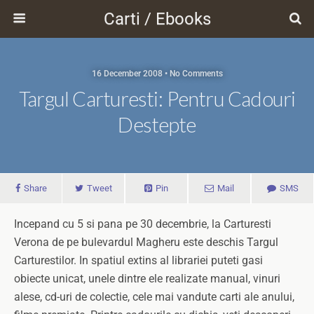
Carti / Ebooks
16 December 2008 • No Comments
Targul Carturesti: Pentru Cadouri
Destepte
Share
Tweet
Pin
Mail
SMS
Incepand cu 5 si pana pe 30 decembrie, la Carturesti
Verona de pe bulevardul Magheru este deschis Targul
Carturestilor. In spatiul extins al librariei puteti gasi
obiecte unicat, unele dintre ele realizate manual, vinuri
alese, cd-uri de colectie, cele mai vandute carti ale anului,