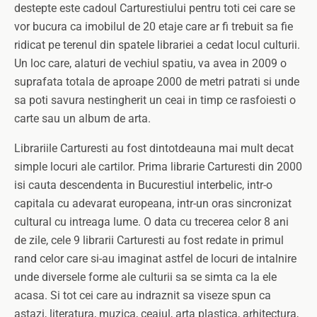
destepte este cadoul Carturestiului pentru toti cei care se
vor bucura ca imobilul de 20 etaje care ar fi trebuit sa fie
ridicat pe terenul din spatele librariei a cedat locul culturii.
Un loc care, alaturi de vechiul spatiu, va avea in 2009 o
suprafata totala de aproape 2000 de metri patrati si unde
sa poti savura nestingherit un ceai in timp ce rasfoiesti o
carte sau un album de arta.
Librariile Carturesti au fost dintotdeauna mai mult decat
simple locuri ale cartilor. Prima librarie Carturesti din 2000
isi cauta descendenta in Bucurestiul interbelic, intr-o
capitala cu adevarat europeana, intr-un oras sincronizat
cultural cu intreaga lume. O data cu trecerea celor 8 ani
de zile, cele 9 librarii Carturesti au fost redate in primul
rand celor care si-au imaginat astfel de locuri de intalnire
unde diversele forme ale culturii sa se simta ca la ele
acasa. Si tot cei care au indraznit sa viseze spun ca
astazi, literatura, muzica, ceaiul, arta plastica, arhitectura,