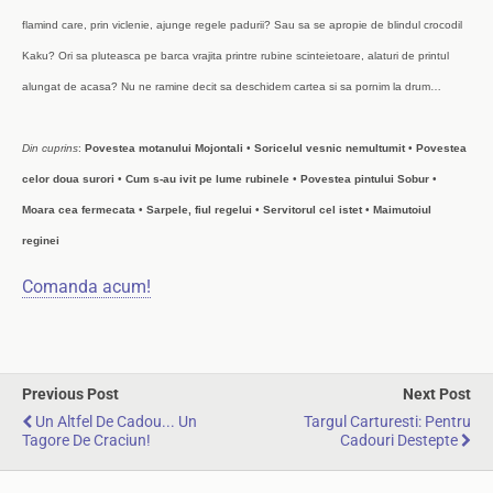
flamind care, prin viclenie, ajunge regele padurii? Sau sa se apropie de blindul crocodil
Kaku? Ori sa pluteasca pe barca vrajita printre rubine scinteietoare, alaturi de printul
alungat de acasa? Nu ne ramine decit sa deschidem cartea si sa pornim la drum…
Din cuprins
:
Povestea motanului Mojontali
•
Soricelul vesnic nemultumit
•
Povestea
celor doua surori
•
Cum s-au ivit pe lume rubinele
•
Povestea pintului Sobur
•
Moara cea fermecata
•
Sarpele, fiul regelui
•
Servitorul cel istet
•
Maimutoiul
reginei
Comanda acum!
Previous Post
Next Post
Un Altfel De Cadou... Un
Targul Carturesti: Pentru
Tagore De Craciun!
Cadouri Destepte