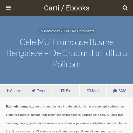
Carti / Ebooks
15 December 2008 • No Comments
Cele Mai Frumoase Basme
Bengaleze – De Craciun La Editura
Polirom
Share
Tweet
Pin
Mail
SMS
Basmele bengaleze
ne duc intr-o lume plina de culori, o lume in care tigrii vorbesc, iar
elefantii poarta in spinare regi si printese impodobite in traditionalele sariuri. Acolo fata
mosneagului ingrijeste un bananier si se inchina la picioarele inteleptului care mediteaza
in coliba sa sarmana. Cine n-ar vrea sa-l cunoasca pe Mojontali, un motan sarman si