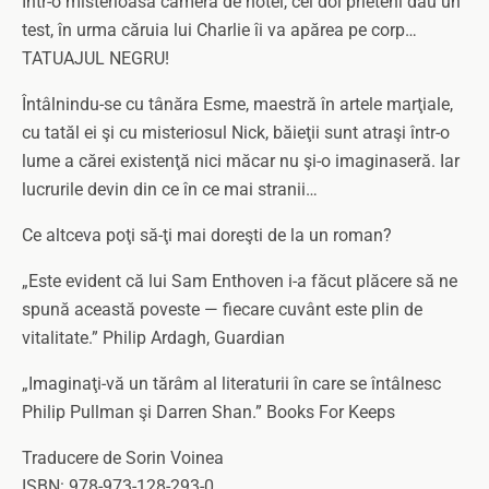
Într-o misterioasă cameră de hotel, cei doi prieteni dau un
test, în urma căruia lui Charlie îi va apărea pe corp…
TATUAJUL NEGRU!
Întâlnindu-se cu tânăra Esme, maestră în artele marţiale,
cu tatăl ei şi cu misteriosul Nick, băieţii sunt atraşi într-o
lume a cărei existenţă nici măcar nu şi-o imaginaseră. Iar
lucrurile devin din ce în ce mai stranii…
Ce altceva poţi să-ţi mai doreşti de la un roman?
„Este evident că lui Sam Enthoven i-a făcut plăcere să ne
spună această poveste — fiecare cuvânt este plin de
vitalitate.” Philip Ardagh, Guardian
„Imaginaţi-vă un tărâm al literaturii în care se întâlnesc
Philip Pullman şi Darren Shan.” Books For Keeps
Traducere de Sorin Voinea
ISBN: 978-973-128-293-0