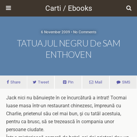
Carti / Ebooks
6 November 2009 • No Comments
TATUAJUL NEGRU De SAM
ENTHOVEN
Share
Tweet
Pin
Mail
SMS
Jack nici nu bănuieşte în ce încurcătură a intrat! Tocmai
luase masa într-un restaurant chinezesc, împreună cu
Charlie, prietenul său cel mai bun, şi cu tatăl acestuia,
pentru ca brusc, să se trezească în compania unor
persoane ciudate.