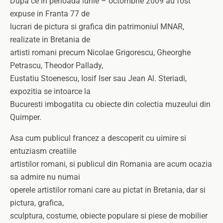
Dupa ce in perioada iunie – octombrie 2009 au fost
expuse in Franta 77 de
lucrari de pictura si grafica din patrimoniul MNAR,
realizate in Bretania de
artisti romani precum Nicolae Grigorescu, Gheorghe
Petrascu, Theodor Pallady,
Eustatiu Stoenescu, Iosif Iser sau Jean Al. Steriadi,
expozitia se intoarce la
Bucuresti imbogatita cu obiecte din colectia muzeului din
Quimper.
Asa cum publicul francez a descoperit cu uimire si
entuziasm creatiile
artistilor romani, si publicul din Romania are acum ocazia
sa admire nu numai
operele artistilor romani care au pictat in Bretania, dar si
pictura, grafica,
sculptura, costume, obiecte populare si piese de mobilier