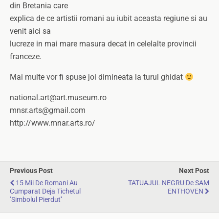
din Bretania care
explica de ce artistii romani au iubit aceasta regiune si au
venit aici sa
lucreze in mai mare masura decat in celelalte provincii
franceze.
Mai multe vor fi spuse joi dimineata la turul ghidat
national.art@art.museum.ro
mnsr.arts@gmail.com
http://www.mnar.arts.ro/
Previous Post
Next Post
15 Mii De Romani Au
TATUAJUL NEGRU De SAM
Cumparat Deja Tichetul
ENTHOVEN
''Simbolul Pierdut''