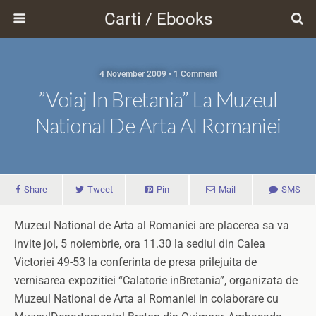
Carti / Ebooks
4 November 2009 • 1 Comment
”Voiaj In Bretania” La Muzeul
National De Arta Al Romaniei
Share
Tweet
Pin
Mail
SMS
Muzeul National de Arta al Romaniei are placerea sa va
invite joi, 5 noiembrie, ora 11.30 la sediul din Calea
Victoriei 49-53 la conferinta de presa prilejuita de
vernisarea expozitiei “Calatorie inBretania”, organizata de
Muzeul National de Arta al Romaniei in colaborare cu