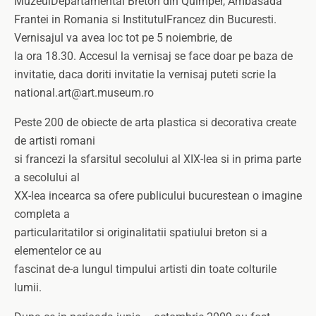
MuzeulDepartamental Breton din Quimper, Ambasada
Frantei in Romania si InstitutulFrancez din Bucuresti.
Vernisajul va avea loc tot pe 5 noiembrie, de
la ora 18.30. Accesul la vernisaj se face doar pe baza de
invitatie, daca doriti invitatie la vernisaj puteti scrie la
national.art@art.museum.ro
Peste 200 de obiecte de arta plastica si decorativa create
de artisti romani
si francezi la sfarsitul secolului al XIX-lea si in prima parte
a secolului al
XX-lea incearca sa ofere publicului bucurestean o imagine
completa a
particularitatilor si originalitatii spatiului breton si a
elementelor ce au
fascinat de-a lungul timpului artisti din toate colturile
lumii.