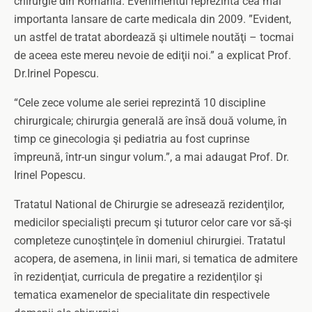
chirurgie din Romania. Evenimentul reprezinta cea mai
importanta lansare de carte medicala din 2009. ”Evident,
un astfel de tratat abordează şi ultimele noutăţi – tocmai
de aceea este mereu nevoie de ediţii noi.” a explicat Prof.
Dr.Irinel Popescu.
“Cele zece volume ale seriei reprezintă 10 discipline
chirurgicale; chirurgia generală are însă două volume, în
timp ce ginecologia şi pediatria au fost cuprinse
împreună, într-un singur volum.”, a mai adaugat Prof. Dr.
Irinel Popescu.
Tratatul National de Chirurgie se adresează rezidenţilor,
medicilor specialişti precum şi tuturor celor care vor să-şi
completeze cunoştinţele în domeniul chirurgiei. Tratatul
acopera, de asemena, in linii mari, si tematica de admitere
în rezidenţiat, curricula de pregatire a rezidenţilor şi
tematica examenelor de specialitate din respectivele