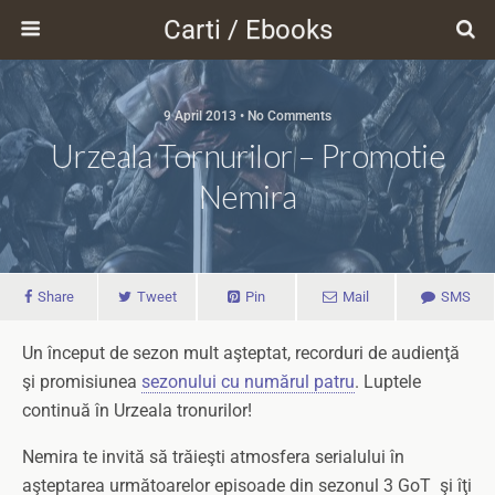
Carti / Ebooks
9 April 2013 • No Comments
Urzeala Tornurilor – Promotie
Nemira
Share
Tweet
Pin
Mail
SMS
Un început de sezon mult aşteptat, recorduri de audienţă
şi promisiunea
sezonului cu numărul patru
. Luptele
continuă în Urzeala tronurilor!
Nemira te invită să trăieşti atmosfera serialului în
aşteptarea următoarelor episoade din sezonul 3 GoT şi îţi