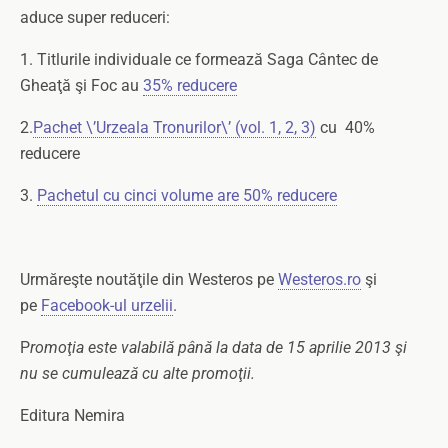
aduce super reduceri:
1. Titlurile individuale ce formează Saga Cântec de
Gheaţă şi Foc au
35% reducere
2.
Pachet \’Urzeala Tronurilor\’ (vol. 1, 2, 3)
cu 40%
reducere
3.
Pachetul cu cinci volume are 50% reducere
Urmăreşte noutăţile din Westeros pe
Westeros.ro
şi
pe
Facebook-ul urzelii
.
P
romoţia este valabilă până la data de 15 aprilie 2013 şi
nu se cumulează cu alte promoţii.
Editura Nemira