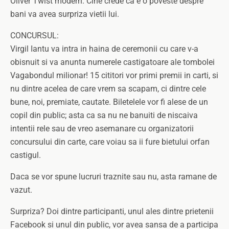
Oliver Twist modern. Cine crede ca e o poveste despre
bani va avea surpriza vietii lui.
CONCURSUL:
Virgil Iantu va intra in haina de ceremonii cu care v-a
obisnuit si va anunta numerele castigatoare ale tombolei
Vagabondul milionar! 15 cititori vor primi premii in carti, si
nu dintre acelea de care vrem sa scapam, ci dintre cele
bune, noi, premiate, cautate. Biletelele vor fi alese de un
copil din public; asta ca sa nu ne banuiti de niscaiva
intentii rele sau de vreo asemanare cu organizatorii
concursului din carte, care voiau sa ii fure bietului orfan
castigul.
Daca se vor spune lucruri traznite sau nu, asta ramane de
vazut.
Surpriza? Doi dintre participanti, unul ales dintre prietenii
Facebook si unul din public, vor avea sansa de a participa