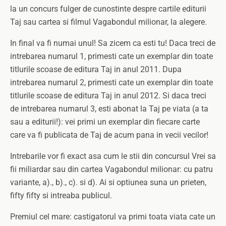
la un concurs fulger de cunostinte despre cartile editurii
Taj sau cartea si filmul Vagabondul milionar, la alegere.
In final va fi numai unul! Sa zicem ca esti tu! Daca treci de
intrebarea numarul 1, primesti cate un exemplar din toate
titlurile scoase de editura Taj in anul 2011. Dupa
intrebarea numarul 2, primesti cate un exemplar din toate
titlurile scoase de editura Taj in anul 2012. Si daca treci
de intrebarea numarul 3, esti abonat la Taj pe viata (a ta
sau a editurii!): vei primi un exemplar din fiecare carte
care va fi publicata de Taj de acum pana in vecii vecilor!
Intrebarile vor fi exact asa cum le stii din concursul Vrei sa
fii miliardar sau din cartea Vagabondul milionar: cu patru
variante, a)., b)., c). si d). Ai si optiunea suna un prieten,
fifty fifty si intreaba publicul.
Premiul cel mare: castigatorul va primi toata viata cate un