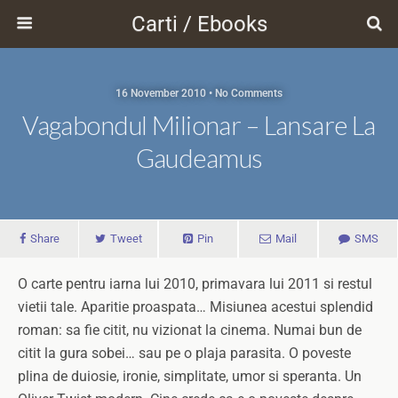
Carti / Ebooks
16 November 2010 • No Comments
Vagabondul Milionar – Lansare La
Gaudeamus
Share
Tweet
Pin
Mail
SMS
O carte pentru iarna lui 2010, primavara lui 2011 si restul
vietii tale. Aparitie proaspata… Misiunea acestui splendid
roman: sa fie citit, nu vizionat la cinema. Numai bun de
citit la gura sobei… sau pe o plaja parasita. O poveste
plina de duiosie, ironie, simplitate, umor si speranta. Un