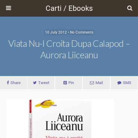
Carti / Ebooks
10 July 2012 • No Comments
Viata Nu-I Croita Dupa Calapod –
Aurora Liiceanu
Share
Tweet
Pin
Mail
SMS