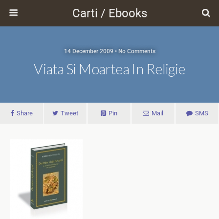
Carti / Ebooks
14 December 2009 • No Comments
Viata Si Moartea In Religie
Share
Tweet
Pin
Mail
SMS