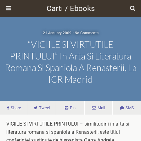
Carti / Ebooks
21 January 2009 • No Comments
”VICIILE SI VIRTUTILE
PRINTULUI” In Arta Si Literatura
Romana Si Spaniola A Renasterii, La
ICR Madrid
Share
Tweet
Pin
Mail
SMS
VICIILE SI VIRTUTILE PRINTULUI – similitudini in arta si
literatura romana si spaniola a Renasterii, este titlul
conferintei sustinute de hispanista Oana Andreia