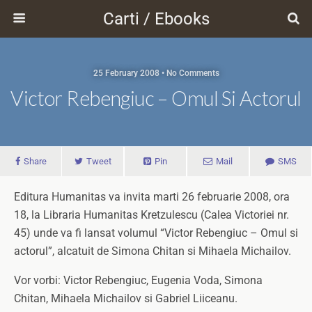
Carti / Ebooks
25 February 2008 • No Comments
Victor Rebengiuc – Omul Si Actorul
Share
Tweet
Pin
Mail
SMS
Editura Humanitas va invita marti 26 februarie 2008, ora
18, la Libraria Humanitas Kretzulescu (Calea Victoriei nr.
45) unde va fi lansat volumul “Victor Rebengiuc – Omul si
actorul”, alcatuit de Simona Chitan si Mihaela Michailov.
Vor vorbi: Victor Rebengiuc, Eugenia Voda, Simona
Chitan, Mihaela Michailov si Gabriel Liiceanu.