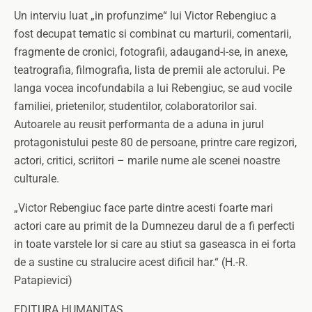
Un interviu luat „in profunzime“ lui Victor Rebengiuc a
fost decupat tematic si combinat cu marturii, comentarii,
fragmente de cronici, fotografii, adaugand-i-se, in anexe,
teatrografia, filmografia, lista de premii ale actorului. Pe
langa vocea incofundabila a lui Rebengiuc, se aud vocile
familiei, prietenilor, studentilor, colaboratorilor sai.
Autoarele au reusit performanta de a aduna in jurul
protagonistului peste 80 de persoane, printre care regizori,
actori, critici, scriitori – marile nume ale scenei noastre
culturale.
„Victor Rebengiuc face parte dintre acesti foarte mari
actori care au primit de la Dumnezeu darul de a fi perfecti
in toate varstele lor si care au stiut sa gaseasca in ei forta
de a sustine cu stralucire acest dificil har.“ (H.-R.
Patapievici)
EDITURA HUMANITAS