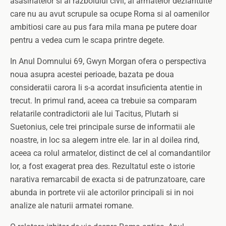
asasinatelor si al razboiului civil, al armatelor dezlantuite
care nu au avut scrupule sa ocupe Roma si al oamenilor
ambitiosi care au pus fara mila mana pe putere doar
pentru a vedea cum le scapa printre degete.
In Anul Domnului 69, Gwyn Morgan ofera o perspectiva
noua asupra acestei perioade, bazata pe doua
consideratii carora li s-a acordat insuficienta atentie in
trecut. In primul rand, aceea ca trebuie sa comparam
relatarile contradictorii ale lui Tacitus, Plutarh si
Suetonius, cele trei principale surse de informatii ale
noastre, in loc sa alegem intre ele. Iar in al doilea rind,
aceea ca rolul armatelor, distinct de cel al comandantilor
lor, a fost exagerat prea des. Rezultatul este o istorie
narativa remarcabil de exacta si de patrunzatoare, care
abunda in portrete vii ale actorilor principali si in noi
analize ale naturii armatei romane.