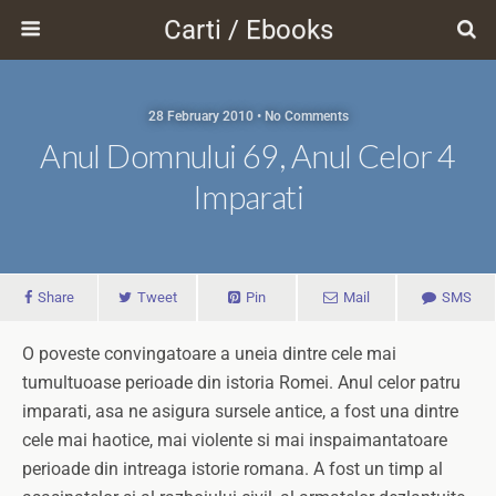
Carti / Ebooks
28 February 2010 • No Comments
Anul Domnului 69, Anul Celor 4
Imparati
Share
Tweet
Pin
Mail
SMS
O poveste convingatoare a uneia dintre cele mai
tumultuoase perioade din istoria Romei. Anul celor patru
imparati, asa ne asigura sursele antice, a fost una dintre
cele mai haotice, mai violente si mai inspaimantatoare
perioade din intreaga istorie romana. A fost un timp al