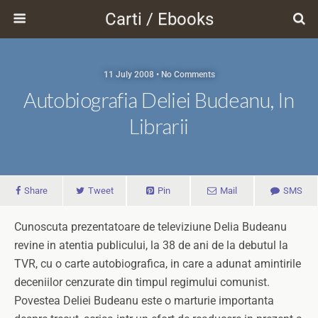
Carti / Ebooks
11 July 2008 • No Comments
Autobiografia Deliei Budeanu, In
Librarii
Share
Tweet
Pin
Mail
SMS
Cunoscuta prezentatoare de televiziune Delia Budeanu
revine in atentia publicului, la 38 de ani de la debutul la
TVR, cu o carte autobiografica, in care a adunat amintirile
deceniilor cenzurate din timpul regimului comunist.
Povestea Deliei Budeanu este o marturie importanta