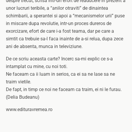
despre trecut, scrisa intr-un efort de readucere in prezent a
unor lucruri teribile, a “anilor otraviti” de dinaintea
schimbarii, a sperantei si apoi a “mecanismelor urii” puse
in miscare dupa revolutie, intr-un proces dureros de
exorcizare, efort de care i-a fost teama, dar pe care a
simtit ca trebuie sa-l faca inainte de a-si relua, dupa zece
ani de absenta, munca in televiziune.
De ce scriu aceasta carte? Incerc sa-mi explic ce s-a
intamplat cu mine, cu noi toti.
Ne faceam ca ii luam in serios, ca ei sa ne lase sa ne
traim vietile.
De fapt, in timp ce noi ne faceam ca traim, ei ni le furau.
(Delia Budeanu)
www.edituravremea.ro