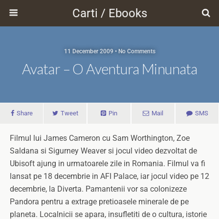
Carti / Ebooks
11 December 2009 • No Comments
Avatar – O Aventura Minunata
Share
Tweet
Pin
Mail
SMS
Filmul lui James Cameron cu Sam Worthington, Zoe
Saldana si Sigurney Weaver si jocul video dezvoltat de
Ubisoft ajung in urmatoarele zile in Romania. Filmul va fi
lansat pe 18 decembrie in AFI Palace, iar jocul video pe 12
decembrie, la Diverta. Pamantenii vor sa colonizeze
Pandora pentru a extrage pretioasele minerale de pe
planeta. Localnicii se apara, insufletiti de o cultura, istorie