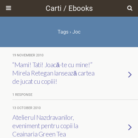
Carti / Ebooks
Tags › Joc
19 NOVEMBER 2010
“Mami! Tati! Joacă-te cu mine!”
Mirela Retegan lansează cartea
de jucat cu copiii!
1 RESPONSE
13 OCTOBER 2010
Atelierul Nazdravanilor,
eveniment pentru copii la
Ceainaria Green Tea