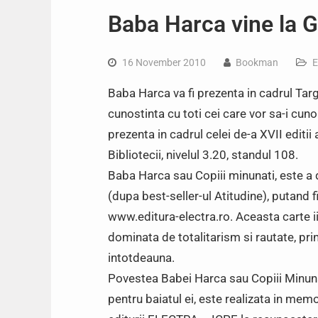
Baba Harca vine la
16 November 2010
Bookman
E
Baba Harca va fi prezenta in cadrul Ta
cunostinta cu toti cei care vor sa-i cun
prezenta in cadrul celei de-a XVII editii
Bibliotecii, nivelul 3.20, standul 108.
Baba Harca sau Copiii minunati, este a
(dupa best-seller-ul Atitudine), putand fi
www.editura-electra.ro. Aceasta carte ii 
dominata de totalitarism si rautate, prin
intotdeauna.
Povestea Babei Harca sau Copiii Minu
pentru baiatul ei, este realizata in me