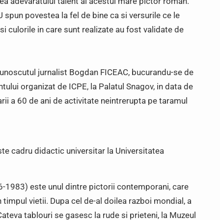
a adevaratului talent al acestui mare pictor roman.
pun povestea la fel de bine ca si versurile ce le
si culorile in care sunt realizate au fost validate de
 cunoscutul jurnalist Bogdan FICEAC, bucurandu-se de
tului organizat de ICPE, la Palatul Snagov, in data de
ii a 60 de ani de activitate neintrerupta pe taramul
 cadru didactic universitar la Universitatea
1983) este unul dintre pictorii contemporani, care
 timpul vietii. Dupa cel de-al doilea razboi mondial, a
. Cateva tablouri se gasesc la rude si prieteni, la Muzeul