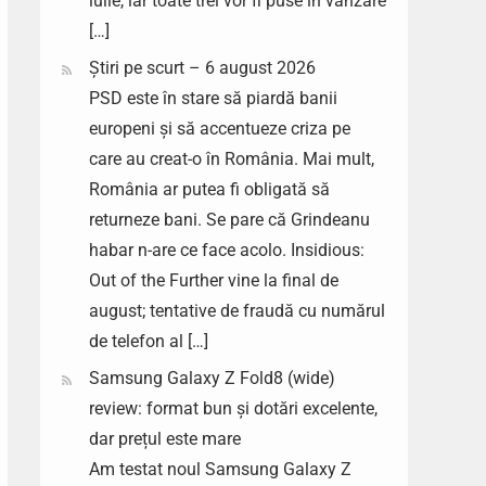
iulie, iar toate trei vor fi puse în vânzare
[…]
Știri pe scurt – 6 august 2026
PSD este în stare să piardă banii
europeni și să accentueze criza pe
care au creat-o în România. Mai mult,
România ar putea fi obligată să
returneze bani. Se pare că Grindeanu
habar n-are ce face acolo. Insidious:
Out of the Further vine la final de
august; tentative de fraudă cu numărul
de telefon al […]
Samsung Galaxy Z Fold8 (wide)
review: format bun și dotări excelente,
dar prețul este mare
Am testat noul Samsung Galaxy Z