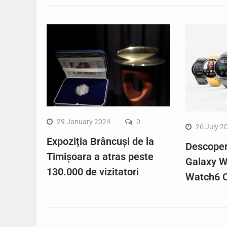
29 January 2024
0
26 July 2
Expoziția Brâncuși de la
Descope
Timișoara a atras peste
Galaxy W
130.000 de vizitatori
Watch6 C