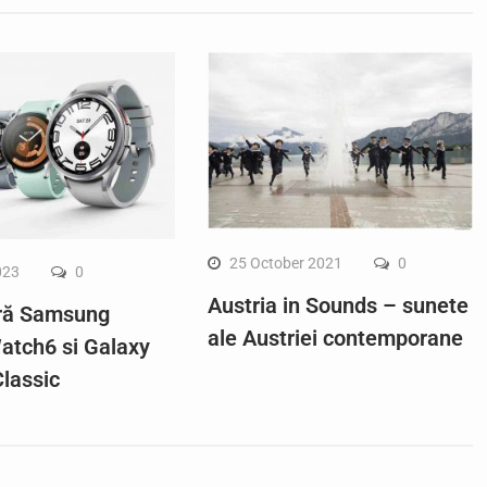
25 October 2021
0
023
0
Austria in Sounds – sunete
ră Samsung
ale Austriei contemporane
atch6 si Galaxy
lassic