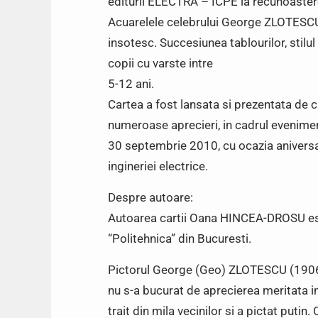
editurii ELECTRA – ICPE la recunoastere
Acuarelele celebrului George ZLOTESCU s
insotesc. Succesiunea tablourilor, stilul 
copii cu varste intre
5-12 ani.
Cartea a fost lansata si prezentata de
numeroase aprecieri, in cadrul evenimen
30 septembrie 2010, cu ocazia aniversar
ingineriei electrice.
Despre autoare:
Autoarea cartii Oana HINCEA-DROSU este
“Politehnica” din Bucuresti.
Pictorul George (Geo) ZLOTESCU (1906-
nu s-a bucurat de aprecierea meritata in
trait din mila vecinilor si a pictat putin