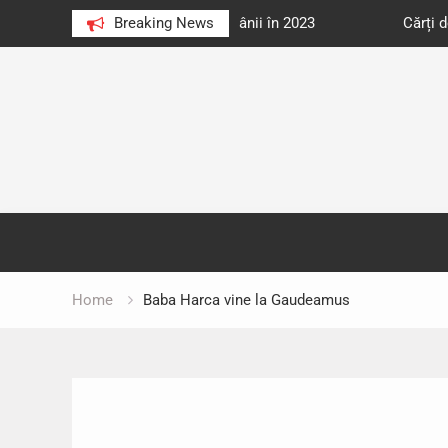
e au citit românii în 2023
Breaking News
Cărți donate pentru unități d
Skip
to
content
Home
Baba Harca vine la Gaudeamus