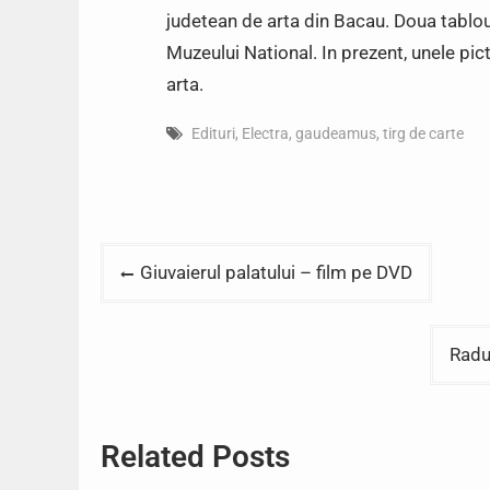
judetean de arta din Bacau. Doua tablou
Muzeului National. In prezent, unele pict
arta.
Edituri
,
Electra
,
gaudeamus
,
tirg de carte
Post
Giuvaierul palatului – film pe DVD
navigation
Radu
Related Posts