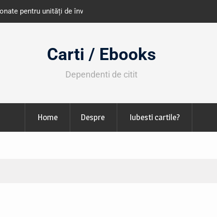
e învățământ din România
Libris organizează LIBfest în perioada 2
octombrie
Carti / Ebooks
Dependenti de citit
Home
Despre
Iubesti cartile?