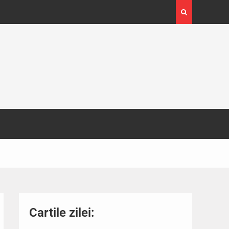
4-29
Expoziția Brâncuși de la Timișoara a atras peste
130.000 de vizitatori
Cartile zilei: