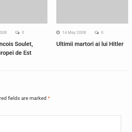
2008
0
14 May 2008
0
ncois Soulet,
Ultimii martori ai lui Hitler
uropei de Est
red fields are marked
*