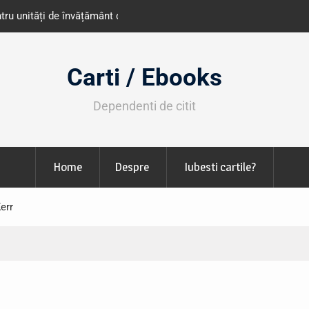
e învățământ din România
Libris organizează LIBfest în perioada 2
octombrie
Carti / Ebooks
Dependenti de citit
Home
Despre
Iubesti cartile?
Kerr