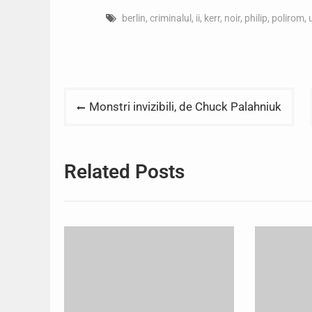
berlin
,
criminalul
,
ii
,
kerr
,
noir
,
philip
,
polirom
,
Post
Monstri invizibili, de Chuck Palahniuk
navigation
Related Posts