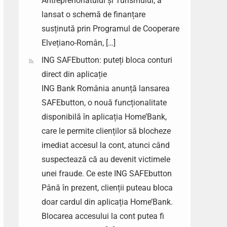
Antreprenoriatului și Turismului, a
lansat o schemă de finanțare
susținută prin Programul de Cooperare
Elvețiano-Român, […]
ING SAFEbutton: puteți bloca conturi
direct din aplicație
ING Bank România anunță lansarea
SAFEbutton, o nouă funcționalitate
disponibilă în aplicația Home’Bank,
care le permite clienților să blocheze
imediat accesul la cont, atunci când
suspectează că au devenit victimele
unei fraude. Ce este ING SAFEbutton
Până în prezent, clienții puteau bloca
doar cardul din aplicația Home’Bank.
Blocarea accesului la cont putea fi