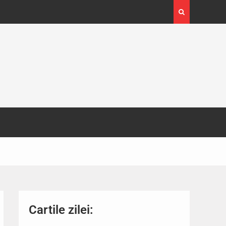
4-29
Expoziția Brâncuși de la Timișoara a atras peste
130.000 de vizitatori
Cartile zilei: