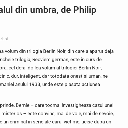
nalul din umbra, de Philip
zboi
a volum din trilogia Berlin Noir, din care a aparut deja
incheie trilogia, Recviem german, este in curs de
ra, cel de-al doilea volum al trilogiei Berlin Noir,
inic, dur, inteligent, dar totodata onest si uman, ne
rmaniei anului 1938, unde este plasata actiunea
prinde, Bernie – care tocmai investigheaza cazul unei
 misterios – este convins, mai de voie, mai de nevoie,
de un criminal in serie ale carui victime, ucise dupa un