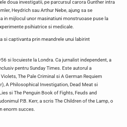
Cele doua investigatii, pe parcursul carora Gunther intra
mmler, Heydrich sau Arthur Nebe, ajung sa se
ca in mijlocul unor masinatiuni monstruoase puse la
 experimente psihiatrice si medicale.
a si captivanta prin meandrele unui labirint
956 si locuieste la Londra. Ca jurnalist independent, a
 inclusiv pentru Sunday Times. Este autorul a
 Violets, The Pale Criminal si A German Requiem
ir), A Philosophical Investigation, Dead Meat si
 Lies si The Penguin Book of Fights, Feuds and
donimul P.B. Kerr, a scris The Children of the Lamp, o
 un enorm succes.