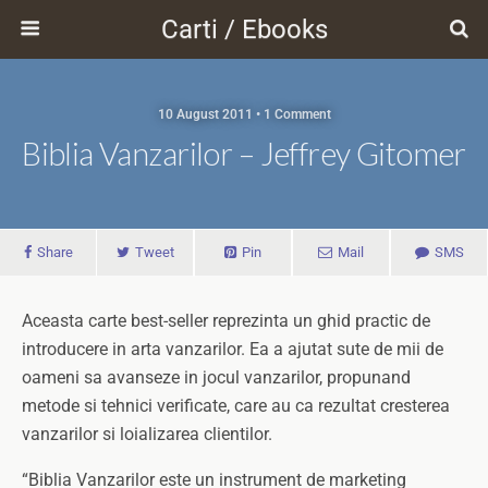
Carti / Ebooks
10 August 2011 • 1 Comment
Biblia Vanzarilor – Jeffrey Gitomer
Share
Tweet
Pin
Mail
SMS
Aceasta carte best-seller reprezinta un ghid practic de
introducere in arta vanzarilor. Ea a ajutat sute de mii de
oameni sa avanseze in jocul vanzarilor, propunand
metode si tehnici verificate, care au ca rezultat cresterea
vanzarilor si loializarea clientilor.
“Biblia Vanzarilor este un instrument de marketing